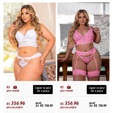
R$
R$
Logue-se para
Logue-se para
para revenda
para revenda
ver o preço
ver o preço
356,96
356,96
R$
em até
R$
em até
3x R$ 118,99
3x R$ 118,99
para uso próprio
para uso próprio