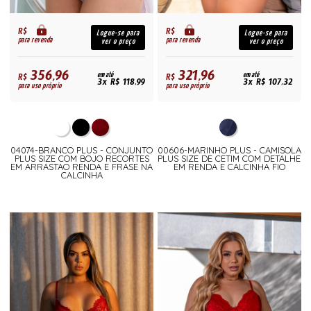
R$
R$
Logue-se para
Logue-se para
para revenda
para revenda
ver o preço
ver o preço
356,96
321,96
R$
em até
R$
em até
3x R$ 118,99
3x R$ 107,32
para uso próprio
para uso próprio
04074-BRANCO PLUS - CONJUNTO
00606-MARINHO PLUS - CAMISOLA
PLUS SIZE COM BOJO RECORTES
PLUS SIZE DE CETIM COM DETALHE
EM ARRASTAO RENDA E FRASE NA
EM RENDA E CALCINHA FIO
CALCINHA