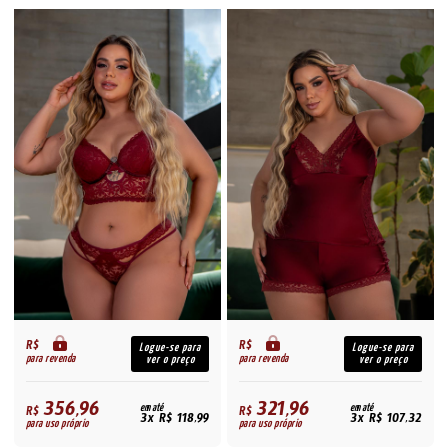
R$
R$
Logue-se para
Logue-se para
para revenda
para revenda
ver o preço
ver o preço
356,96
321,96
R$
em até
R$
em até
3x R$ 118,99
3x R$ 107,32
para uso próprio
para uso próprio