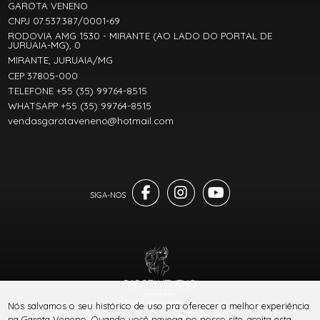
GAROTA VENENO
CNPJ 07.537.387/0001-69
RODOVIA AMG 1530 - MIRANTE (AO LADO DO PORTAL DE
JURUAIA-MG), 0
MIRANTE, JURUAIA/MG
CEP 37805-000
TELEFONE +55 (35) 99764-8515
WHATSAPP +55 (35) 99764-8515
vendasgarotaveneno@hotmail.com
® TODOS DIREITOS RESERVADOS
Nós salvamos o seu histórico de uso pra oferecer a melhor experiência
na Garota Veneno. Quando você navega no nosso site, aceita esta