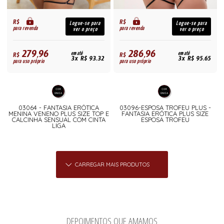
R$
R$
Logue-se para
Logue-se para
para revenda
para revenda
ver o preço
ver o preço
279,96
286,96
R$
em até
R$
em até
3x R$ 93,32
3x R$ 95,65
para uso próprio
para uso próprio
03064 - FANTASIA ERÓTICA
03096-ESPOSA TROFEU PLUS -
MENINA VENENO PLUS SIZE TOP E
FANTASIA ERÓTICA PLUS SIZE
CALCINHA SENSUAL COM CINTA
ESPOSA TROFEU
LIGA
CARREGAR MAIS PRODUTOS
DEPOIMENTOS QUE AMAMOS