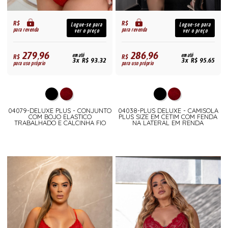
R$
R$
Logue-se para
Logue-se para
para revenda
para revenda
ver o preço
ver o preço
279,96
286,96
R$
em até
R$
em até
3x R$ 93,32
3x R$ 95,65
para uso próprio
para uso próprio
04079-DELUXE PLUS - CONJUNTO
04038-PLUS DELUXE - CAMISOLA
COM BOJO ELASTICO
PLUS SIZE EM CETIM COM FENDA
TRABALHADO E CALCINHA FIO
NA LATERAL EM RENDA