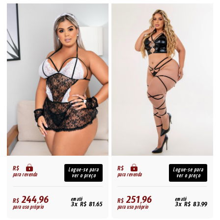
R$
R$
Logue-se para
Logue-se para
para revenda
para revenda
ver o preço
ver o preço
244,96
251,96
R$
em até
R$
em até
3x R$ 81,65
3x R$ 83,99
para uso próprio
para uso próprio