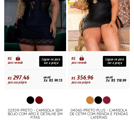
R$
R$
Logue-se para
Logue-se para
para revenda
para revenda
ver o preço
ver o preço
297,46
356,96
R$
em até
R$
em até
3x R$ 99,15
3x R$ 118,99
para uso próprio
para uso próprio
02309-PRETO - CAMISOLA SEM
04060-PRETO PLUS - CAMISOLA
BOJO COM ARO E DETALHE EM
DE CETIM COM RENDA E FENDAS
FITAS
LATERAIS