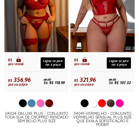
R$
R$
Logue-se para
Logue-se para
para revenda
para revenda
ver o preço
ver o preço
356,96
321,96
R$
em até
R$
em até
3x R$ 118,99
3x R$ 107,32
para uso próprio
para uso próprio
04024-DELUXE PLUS - CONJUNTO
04041-VERMELHO - CONJUNTO
TODA SUA DE CROPPED RENDADO
VERMELHO SENSUAL PLUS SIZE
SEM BOJO PLUS SIZE
QUE EXALA SOFISTICAÇÃO E
PODER