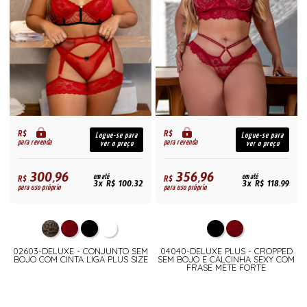
R$
R$
Logue-se para
Logue-se para
para revenda
para revenda
ver o preço
ver o preço
300,96
356,96
R$
em até
R$
em até
3x R$ 100,32
3x R$ 118,99
para uso próprio
para uso próprio
02603-DELUXE - CONJUNTO SEM
04040-DELUXE PLUS - CROPPED
BOJO COM CINTA LIGA PLUS SIZE
SEM BOJO E CALCINHA SEXY COM
FRASE METE FORTE