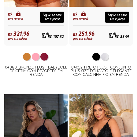
R$
R$
Logue-se para
Logue-se para
para revenda
para revenda
ver o preço
ver o preço
321,96
251,96
R$
em até
R$
em até
3x R$ 107,32
3x R$ 83,99
para uso próprio
para uso próprio
04080-BRONZE PLUS - BABYDOLL
04052-PRETO PLUS - CONJUNTO
DE CETIM COM RECORTES EM
PLUS SIZE DELICADO E ELEGANTE
RENDA
COM CALCINHA FIO EM RENDA