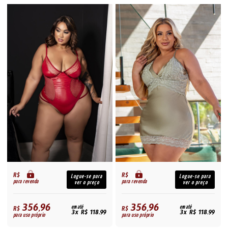
R$
R$
Logue-se para
Logue-se para
para revenda
para revenda
ver o preço
ver o preço
356,96
356,96
R$
em até
R$
em até
3x R$ 118,99
3x R$ 118,99
para uso próprio
para uso próprio