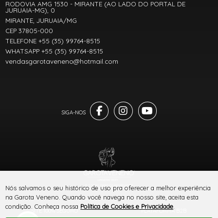
RODOVIA AMG 1530 - MIRANTE (AO LADO DO PORTAL DE
JURUAIA-MG), 0
MIRANTE, JURUAIA/MG
CEP 37805-000
TELEFONE +55 (35) 99764-8515
WHATSAPP +55 (35) 99764-8515
vendasgarotaveneno@hotmail.com
® TODOS DIREITOS RESERVADOS
Nós salvamos o seu histórico de uso pra oferecer a melhor experiência
na Garota Veneno. Quando você navega no nosso site, aceita esta
condição. Conheça nossa
Política de Cookies e Privacidade
.
SITE 100% SEGURO
PLATAFORMA B2B