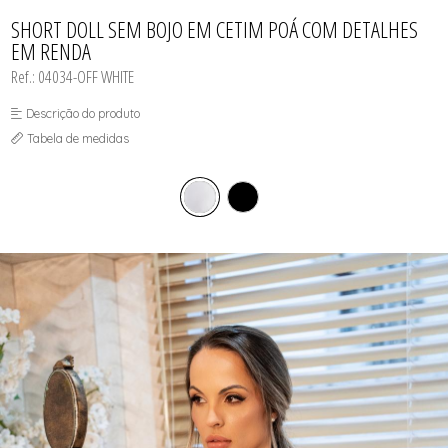
CAMISOLAS E ROBES
TODOS DE LINHA MASCULINA
TODOS DE LINHA PLUS SIZE
FETICHES
NOIVAS
CONJUNTOS
SHORT DOLL SEM BOJO EM CETIM POÁ COM DETALHES
MEIAS
POLICIAIS
CORPETES, ESPARTILHOS E
EM RENDA
CORSELETS
PRETAS
FANTASIAS
VERMELHAS
Ref.: 04034-OFF WHITE
Descrição do produto
Tabela de medidas