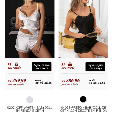
R$
R$
Logue-se para
Logue-se para
para revenda
para revenda
ver o preço
ver o preço
259,99
286,96
R$
em até
R$
em até
3x R$ 86,66
3x R$ 95,65
para uso próprio
para uso próprio
02021-OFF WHITE - BABYDOLL
04058-PRETO - BABYDOLL DE
EM RENDA E CETIM
CETIM COM DECOTE EM RENDA