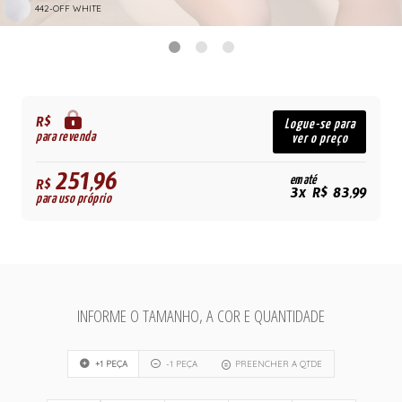
442-OFF WHITE
R$
Logue-se para
para revenda
ver o preço
251,96
em até
R$
3x R$ 83,99
para uso próprio
INFORME O TAMANHO, A COR E QUANTIDADE
+1 PEÇA
-1 PEÇA
PREENCHER A QTDE