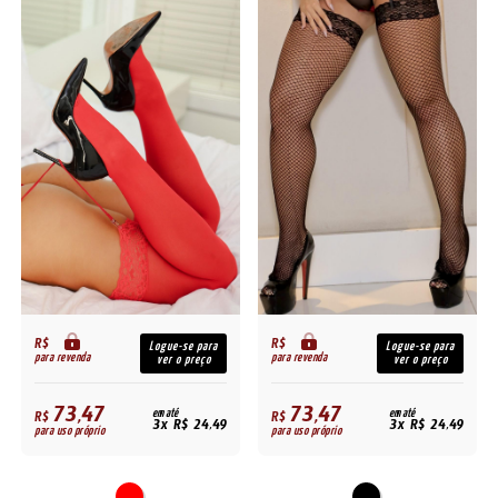
R$
R$
Logue-se para
Logue-se para
para revenda
para revenda
ver o preço
ver o preço
73,47
73,47
R$
em até
R$
em até
3x R$ 24,49
3x R$ 24,49
para uso próprio
para uso próprio