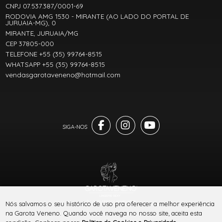
CNPJ 07.537.387/0001-69
RODOVIA AMG 1530 - MIRANTE (AO LADO DO PORTAL DE
JURUAIA-MG), 0
MIRANTE, JURUAIA/MG
CEP 37805-000
TELEFONE +55 (35) 99764-8515
WHATSAPP +55 (35) 99764-8515
vendasgarotaveneno@hotmail.com
® TODOS DIREITOS RESERVADOS
Nós salvamos o seu histórico de uso pra oferecer a melhor experiência
na Garota Veneno. Quando você navega no nosso site, aceita esta