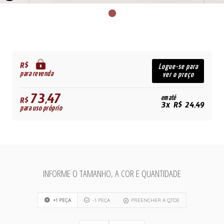
R$
Logue-se para
para revenda
ver o preço
73,47
em até
R$
3x R$ 24,49
para uso próprio
INFORME O TAMANHO, A COR E QUANTIDADE
+1 PEÇA
-1 PEÇA
PREENCHER A QTDE