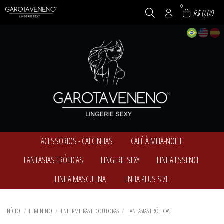
0
R$ 0,00
ACESSORIOS - CALCINHAS
CAFÉ À MEIA-NOITE
TODOS DE ACESSORIOS - CALCINHAS
TODOS DE CAFÉ À MEIA-NOITE
FANTASIAS ERÓTICAS
LINGERIE SEXY
LINHA ESSENCE
ACESSÓRIOS
BABY DOLL E PIJAMAS
CALCINHAS
CAMISOLAS E ROBES
TODOS DE FANTASIAS ERÓTICAS
TODOS DE LINGERIE SEXY
TODOS DE LINHA ESSENCE
LINHA MASCULINA
LINHA PLUS SIZE
MEIAS
CONJUNTOS
BOMBEIRAS
BABY DOLL E PIJAMAS
BABY DOLL E PIJAMAS
TODOS DE ACESSORIOS - CALCINHAS
TODOS DE CAFÉ À MEIA-NOITE
COELHINHAS
BODY
BODY
TODOS DE LINHA MASCULINA
TODOS DE LINHA PLUS SIZE
COLEGIAL
CAMISOLAS E ROBES
CAMISOLAS E ROBES
CUECAS
ACESSÓRIOS
EMPREGADAS
CONJUNTOS
CONJUNTOS
TODOS DE FANTASIAS ERÓTICAS
TODOS DE LINHA ESSENCE
TODOS DE LINGERIE SEXY
FANTASIAS MASCULINAS
BABY DOLL E PIJAMAS
INÍCIO
FEMININO
ENFERMEIRAS E DOUTORAS
FANTASIAS ERÓTICAS
ENFERMEIRAS E DOUTORAS
CORPETES, ESPARTILHOS E
CORPETES, ESPARTILHOS E
BODY
CORSELETS
CORSELETS
FETICHES