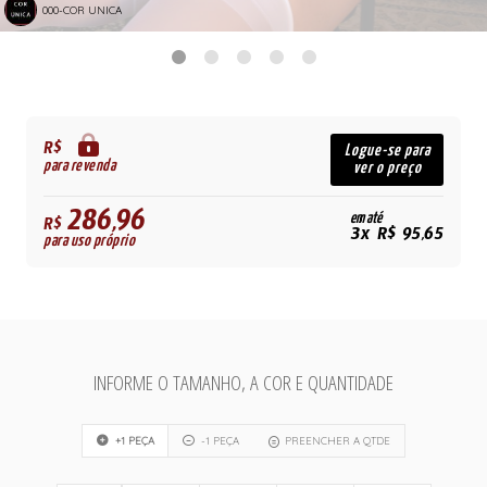
000-COR UNICA
R$
Logue-se para
para revenda
ver o preço
286,96
em até
R$
3x R$ 95,65
para uso próprio
INFORME O TAMANHO, A COR E QUANTIDADE
+1 PEÇA
-1 PEÇA
PREENCHER A QTDE