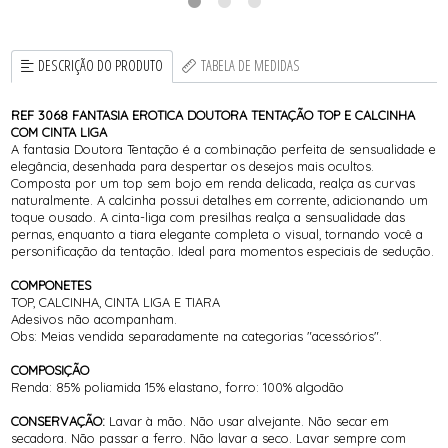
DESCRIÇÃO DO PRODUTO
TABELA DE MEDIDAS
REF 3068 FANTASIA EROTICA DOUTORA TENTAÇÃO TOP E CALCINHA
COM CINTA LIGA
A fantasia Doutora Tentação é a combinação perfeita de sensualidade e
elegância, desenhada para despertar os desejos mais ocultos.
Composta por um top sem bojo em renda delicada, realça as curvas
naturalmente. A calcinha possui detalhes em corrente, adicionando um
toque ousado. A cinta-liga com presilhas realça a sensualidade das
pernas, enquanto a tiara elegante completa o visual, tornando você a
personificação da tentação. Ideal para momentos especiais de sedução.
COMPONETES
TOP, CALCINHA, CINTA LIGA E TIARA
Adesivos não acompanham.
Obs: Meias vendida separadamente na categorias "acessórios".
COMPOSIÇÃO
Renda: 85% poliamida 15% elastano, forro: 100% algodão
CONSERVAÇÃO:
Lavar à mão. Não usar alvejante. Não secar em
secadora. Não passar a ferro. Não lavar a seco. Lavar sempre com