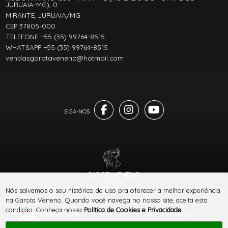
JURUAIA-MG), 0
MIRANTE, JURUAIA/MG
CEP 37805-000
TELEFONE +55 (35) 99764-8515
WHATSAPP +55 (35) 99764-8515
vendasgarotaveneno@hotmail.com
® TODOS DIREITOS RESERVADOS
Nós salvamos o seu histórico de uso pra oferecer a melhor experiência
na Garota Veneno. Quando você navega no nosso site, aceita esta
condição. Conheça nossa
Política de Cookies e Privacidade
.
SITE 100% SEGURO
PLATAFORMA B2B