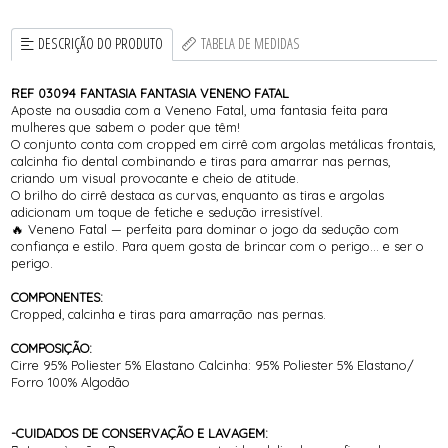
DESCRIÇÃO DO PRODUTO
TABELA DE MEDIDAS
REF 03094 FANTASIA FANTASIA VENENO FATAL
Aposte na ousadia com a Veneno Fatal, uma fantasia feita para
mulheres que sabem o poder que têm!
O conjunto conta com cropped em cirrê com argolas metálicas frontais,
calcinha fio dental combinando e tiras para amarrar nas pernas,
criando um visual provocante e cheio de atitude.
O brilho do cirrê destaca as curvas, enquanto as tiras e argolas
adicionam um toque de fetiche e sedução irresistível.
🔥 Veneno Fatal — perfeita para dominar o jogo da sedução com
confiança e estilo. Para quem gosta de brincar com o perigo... e ser o
perigo.
COMPONENTES:
Cropped, calcinha e tiras para amarração nas pernas.
COMPOSIÇÃO:
Cirre 95% Poliester 5% Elastano Calcinha: 95% Poliester 5% Elastano/
Forro 100% Algodão
-CUIDADOS DE CONSERVAÇÃO E LAVAGEM: