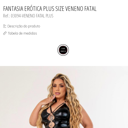
CAMISOLAS E ROBES
TODOS DE LINHA MASCULINA
TODOS DE LINHA PLUS SIZE
FETICHES
NOIVAS
CONJUNTOS
FANTASIA ERÓTICA PLUS SIZE VENENO FATAL
MEIAS
POLICIAIS
CORPETES, ESPARTILHOS E
CORSELETS
PRETAS
Ref.: 03094-VENENO FATAL PLUS
FANTASIAS
VERMELHAS
Descrição do produto
Tabela de medidas