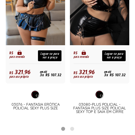
R$
R$
Logue-se para
Logue-se para
para revenda
para revenda
ver o preço
ver o preço
321,96
321,96
R$
em até
R$
em até
3x R$ 107,32
3x R$ 107,32
para uso próprio
para uso próprio
03076 - FANTASIA ERÓTICA
03080-PLUS POLICIAL -
POLICIAL SEXY PLUS SIZE
FANTASIA PLUS SIZE POLICIAL
A
SEXY TOP E SAIA EM CIRRE