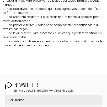
 Lavar à mão: Para preservar os tecidos delicados, prefira a lavagem
manual.
 Não usar alvejante: Produtos químicos agressivos podem danificar
as fibras e as cores.
 Não secar em secadora: Deixe secar naturalmente, à sombra, para
evitar deformações.
 Não passar a ferro: O calor pode comprometer a elasticidade e a
textura das peças.
 Não lavar a seco: Evite processos químicos que podem danificar os
tecidos delicados.
 Usar sabão ou detergente neutro: Produtos suaves ajudam a manter
a integridade e a maciez das peças.
NEWSLETTER
SEJA A PRIMEIRA A SABER DE NOSSAS NOVIDADES E PROMOÇÕES!