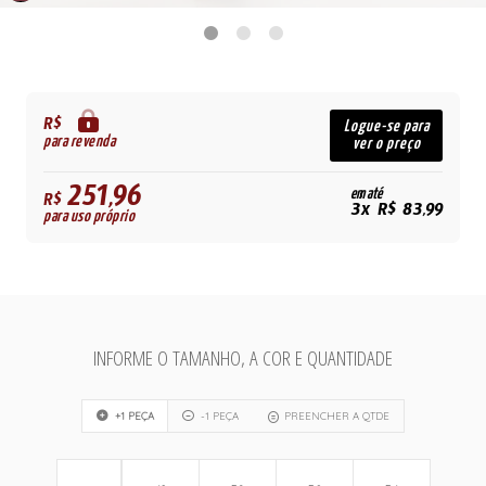
R$
Logue-se para
para revenda
ver o preço
251,96
em até
R$
3x R$ 83,99
para uso próprio
INFORME O TAMANHO, A COR E QUANTIDADE
+1 PEÇA
-1 PEÇA
PREENCHER A QTDE