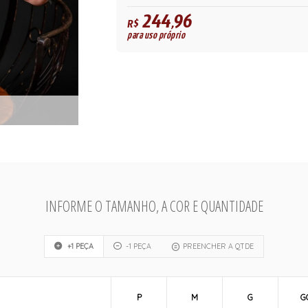
244,96
R$
para uso próprio
INFORME O TAMANHO, A COR E QUANTIDADE
+1 PEÇA
-1 PEÇA
PREENCHER A QTDE
P
M
G
G