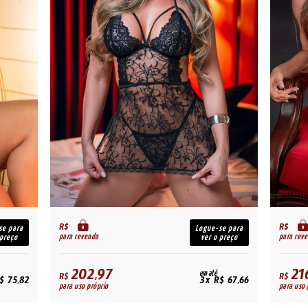
R$
R$
se para
Logue-se para
para revenda
para rev
 preço
ver o preço
202,97
21
em até
R$
R$
$ 75,82
3x R$ 67,66
para uso próprio
para uso 