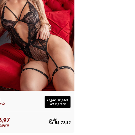
R$
Logue-se para
enda
para revenda
ver o preço
6,97
209,97
em até
R$
3x R$ 72,32
próprio
para uso próprio