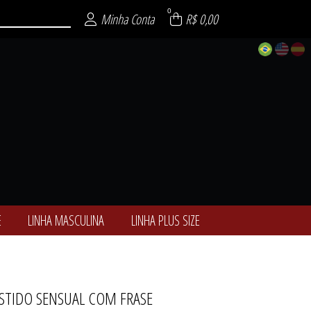
0
Minha Conta
R$ 0,00
E
LINHA MASCULINA
LINHA PLUS SIZE
STIDO SENSUAL COM FRASE
ALCINHAS
ÓTICAS
-NOITE
ULINA
 SIZE
ENCE
SEXY