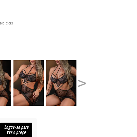
edidas
Logue-se para
ver o preço