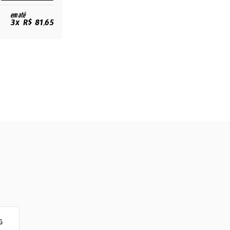
em até
3x R$ 81,65
G