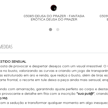
03083-DEUSA DO PRAZER - FANTASIA
0309
ERÓTICA DEUSA DO PRAZER
 MEDIDAS
VESTIDO SENSUAL
osta de provocar e despertar desejos com um visual irresistível. O
 no busto, valorizando as curvas e criando um jogo de transparê
 estruturado em aro e renda, que realça o busto, além de tiras e
te frontal, o recorte em tule deixa a peça ainda mais sensual, 
fundo com amarração, garantindo ajuste perfeito ao corpo e desta
o provocante e detalhe em fita com a inscrição
“sua put@”
, criand
a Má
.
 com a sedução e transformar qualquer momento em algo inesquecí