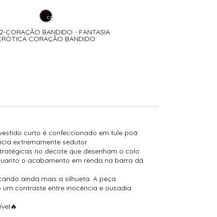
2-CORAÇÃO BANDIDO - FANTASIA
03099-FRANCESINHA - FA
ERÓTICA CORAÇÃO BANDIDO
FRANCESIN
 vestido curto é confeccionado em tule poá
ncia extremamente sedutor.
stratégicas no decote que desenham o colo
enquanto o acabamento em renda na barra dá
cando ainda mais a silhueta. A peça
o um contraste entre inocência e ousadia
vel🔥