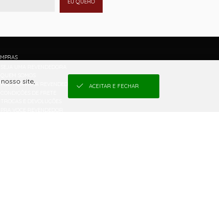
EU QUERO
MPRAS
SEJA UMA REVENDEDORA
QUEM SOMOS
nosso site,
POLÍTICA PARA REVENDEDOR E COMO COMPRAR
ACEITAR E FECHAR
CONDIÇÕES DE FRETE
TROCAS E DEVOLUÇÕES
PRA VOCE REVENDEDOR
TABELA DE MEDIDAS
CONDIÇÕES DE PARCELAMENTO
POLÍTICA DE PRIVACIDADE DE DADOS
QUEM REVENDE GAROTA VENENO TEM...
O QUE SENTE UMA GAROTA VENENO!
RECONHECIMENTO
PORQUE REVENDER GAROTA VENENO
LINGERIE PENSADA PARA A BRASILEIRA
NOSSA HISTÓRIA