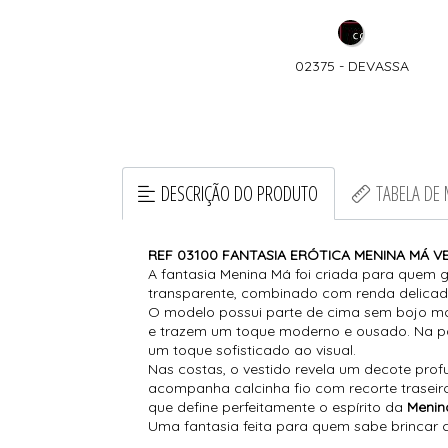
A DO PLANTÃO - FANTASIA
02375 - DEVASSA
ANTINHA DO PLANTÃO
DESCRIÇÃO DO PRODUTO
TABELA DE
REF 03100 FANTASIA ERÓTICA MENINA MÁ 
A fantasia Menina Má foi criada para quem g
transparente, combinado com renda delicada
O modelo possui parte de cima sem bojo mas
e trazem um toque moderno e ousado. Na par
um toque sofisticado ao visual.
Nas costas, o vestido revela um decote pro
acompanha calcinha fio com recorte traseir
que define perfeitamente o espírito da
Menin
Uma fantasia feita para quem sabe brincar