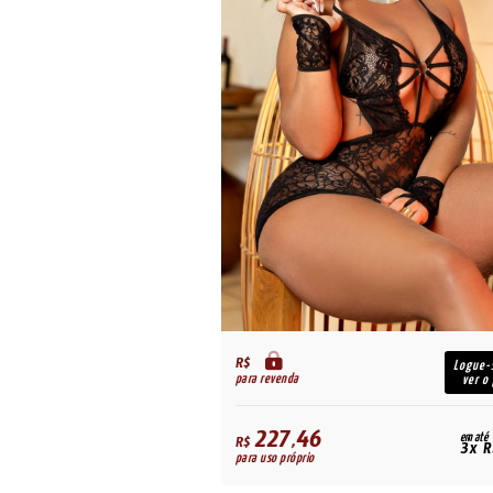
R$
Logue-se para
Logue-
para revenda
ver o preço
ver o
227,46
em até
em até
R$
3x R$ 58,32
3x R
para uso próprio