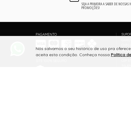
SEJA A PRIMEIRA A SABER DE NOSSAS
PROMOÇÕES!
PAGAMENTO
SUPO
GARO
CNPJ 0
Nós salvamos o seu histórico de uso pra oferec
RODOV
aceita esta condição. Conheça nossa
Política d
MIRAN
SITE 100% SEGURO
CEP 3
TELEF
WHATS
venda
PLATAFORMA B2B