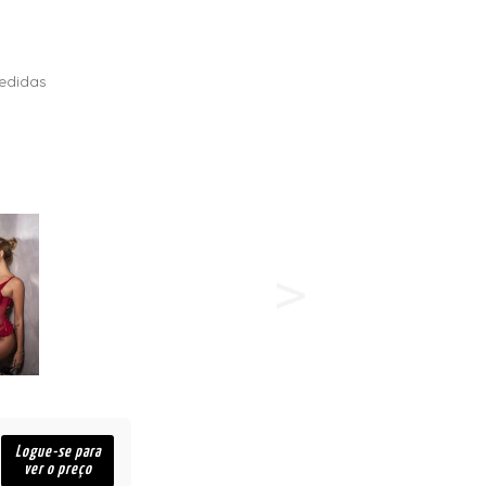
edidas
Logue-se para
ver o preço