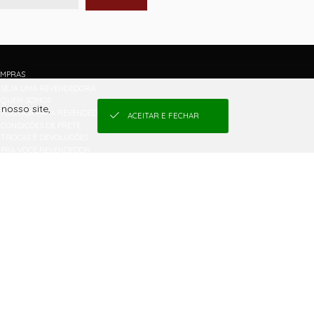
MPRAS
SEJA UMA REVENDEDORA
QUEM SOMOS
nosso site,
POLÍTICA PARA REVENDEDOR E COMO COMPRAR
ACEITAR E FECHAR
CONDIÇÕES DE FRETE
TROCAS E DEVOLUÇÕES
PRA VOCE REVENDEDOR
TABELA DE MEDIDAS
CONDIÇÕES DE PARCELAMENTO
POLÍTICA DE PRIVACIDADE DE DADOS
QUEM REVENDE GAROTA VENENO TEM...
O QUE SENTE UMA GAROTA VENENO!
RECONHECIMENTO
PORQUE REVENDER GAROTA VENENO
LINGERIE PENSADA PARA A BRASILEIRA
NOSSA HISTÓRIA