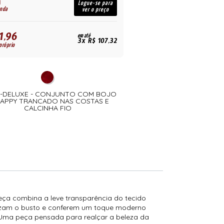
R$
Logue-se para
enda
para revenda
ver o preço
1,96
321,96
em até
R$
3x R$ 107,32
próprio
para uso próprio
0-DELUXE - CONJUNTO COM BOJO
04073-DELUXE - CONJ
APPY TRANCADO NAS COSTAS E
DETALHES EM RENDA TULE
CALCINHA FIO
FRASE REMOV
eça combina a leve transparência do tecido
orizam o busto e conferem um toque moderno
 Uma peça pensada para realçar a beleza da