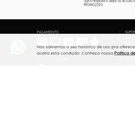
SEJA A PRIMEIRA A SABER DE NOSSAS
PROMOÇÕES!
PAGAMENTO
SUPO
GARO
CNPJ 0
Nós salvamos o seu histórico de uso pra oferec
RODOV
aceita esta condição. Conheça nossa
Política d
MIRAN
SITE 100% SEGURO
CEP 3
TELEF
WHATS
venda
PLATAFORMA B2B