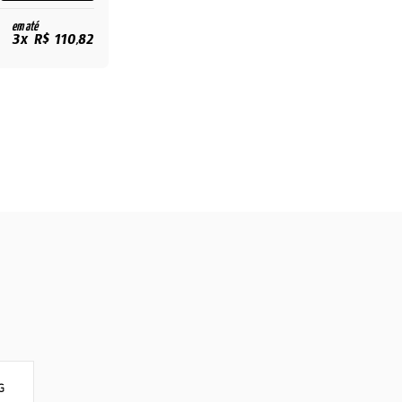
em até
3x R$ 110,82
G