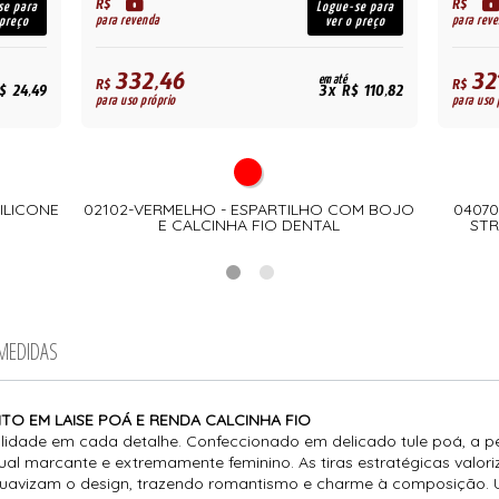
R$
R$
se para
Logue-se para
para revenda
para rev
 preço
ver o preço
332,46
32
em até
R$
R$
$ 24,49
3x R$ 110,82
para uso próprio
para uso 
SILICONE
02102-VERMELHO - ESPARTILHO COM BOJO
0407
E CALCINHA FIO DENTAL
STR
 MEDIDAS
TO EM LAISE POÁ E RENDA CALCINHA FIO
alidade em cada detalhe. Confeccionado em delicado tule poá, a p
sual marcante e extremamente feminino. As tiras estratégicas val
suavizam o design, trazendo romantismo e charme à composição.