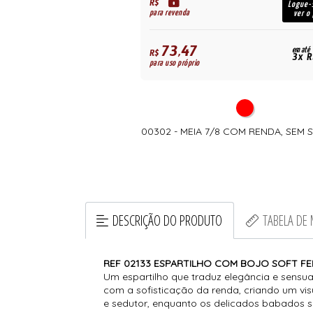
R$
Logue-se para
Logue-
para revenda
ver o preço
ver o
73,47
em até
em até
R$
3x R$ 107,32
3x R
para uso próprio
 - CONJUNTO COM BOJO
00302 - MEIA 7/8 COM RENDA, SEM 
NDA TULE E CALCINHA COM
SE REMOVÍVEL
DESCRIÇÃO DO PRODUTO
TABELA DE
REF 02133 ESPARTILHO COM BOJO SOFT FEI
Um espartilho que traduz elegância e sensu
com a sofisticação da renda, criando um vi
e sedutor, enquanto os delicados babados 