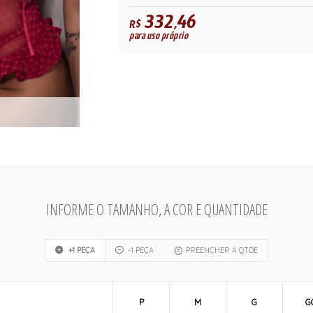
332,46
R$
para uso próprio
INFORME O TAMANHO, A COR E QUANTIDADE
+1 PEÇA
-1 PEÇA
PREENCHER A QTDE
P
M
G
G