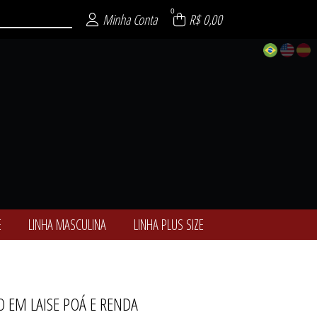
0
Minha Conta
R$ 0,00
E
LINHA MASCULINA
LINHA PLUS SIZE
 EM LAISE POÁ E RENDA
ALCINHAS
ÓTICAS
-NOITE
ULINA
 SIZE
ENCE
SEXY