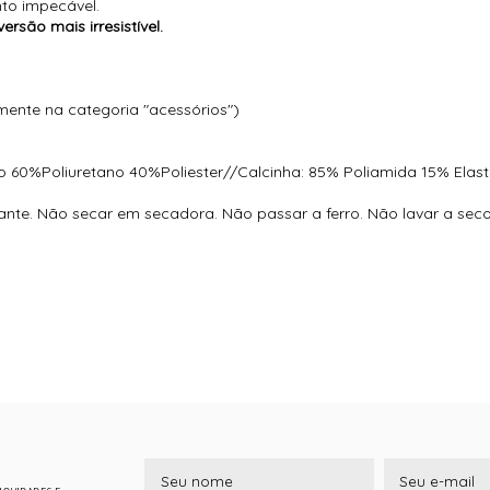
nto impecável.
ersão mais irresistível.
ente na categoria "acessórios")
jo 60%Poliuretano 40%Poliester//Calcinha: 85% Poliamida 15% Ela
ante. Não secar em secadora. Não passar a ferro. Não lavar a se