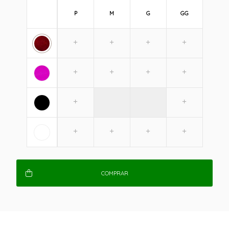
P
M
G
GG
COMPRAR