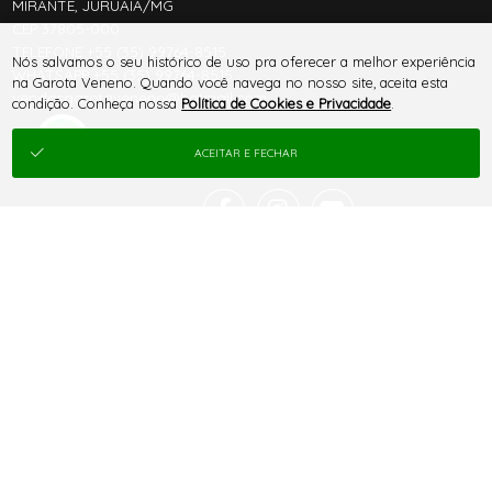
MIRANTE, JURUAIA/MG
CEP 37805-000
TELEFONE +55 (35) 99764-8515
Nós salvamos o seu histórico de uso pra oferecer a melhor experiência
WHATSAPP +55 (35) 99764-8515
na Garota Veneno. Quando você navega no nosso site, aceita esta
vendasgarotaveneno@hotmail.com
condição. Conheça nossa
Política de Cookies e Privacidade
.
ACEITAR E FECHAR
® TODOS DIREITOS RESERVADOS
SITE 100% SEGURO
PLATAFORMA B2B