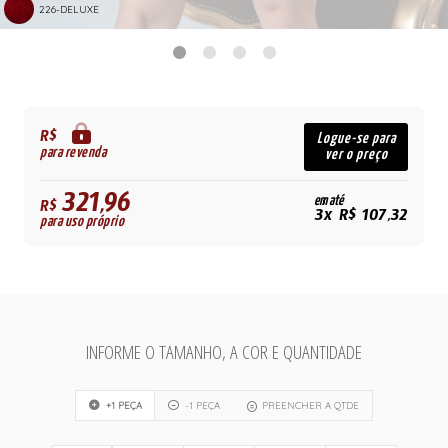
226-DELUXE
R$
Logue-se para
para revenda
ver o preço
321,96
em até
R$
3x R$ 107,32
para uso próprio
INFORME O TAMANHO, A COR E QUANTIDADE
+1 PEÇA
-1 PEÇA
PREENCHER A QTDE