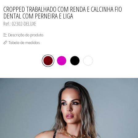
CAMISOLAS E ROBES
TODOS DE LINHA MASCULINA
TODOS DE LINHA PLUS SIZE
FETICHES
NOIVAS
CONJUNTOS
CROPPED TRABALHADO COM RENDA E CALCINHA FIO
MEIAS
POLICIAIS
CORPETES, ESPARTILHOS E
DENTAL COM PERNEIRA E LIGA
CORSELETS
PRETAS
FANTASIAS
VERMELHAS
Ref.: 02302-DELUXE
Descrição do produto
Tabela de medidas