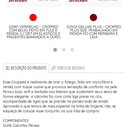
para uso próprio
para uso próprio
02145-VERMELHO - CROPPED
02302-DELUXE PLUS - CROPPED
A
COM BOJO, FEITO EM TULE E
PLUS SIZE TRABALHADO EM
RENDA, C/ DET EM ELÁSTICOS E
RENDA FIO COM PERNEIRA E
PINGENTES BANHADOS A OURO
LIGA
DESCRIÇÃO DO PRODUTO
TABELA DE MEDIDAS
Esse Cropped é realmente de tirar o folego, feito em microfibra e
renda, com toque suave que provoca sensação de conforto na pele.
Possui bojo soft e barbata nas laterais que sustentam seus seios de
forma elegante. A calcinha fio, com cinta liga presa no cós,
acompanhada de ligas que se prende na persex toda de renda.
Aproveite o que temos de mais especial na linha de lingerie, não se
esqueça de colocar esse conjunto na sua lista de compra.
COMPONENTES:
Sutiã, Calcinha, Persex