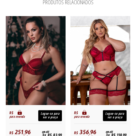
PRODUTOS RELACIONADOS
R$
R$
Logue-se para
Logue-se para
para revenda
para revenda
ver o preço
ver o preço
251,96
356,96
R$
em até
R$
em até
3x R$ 83,99
3x R$ 118,99