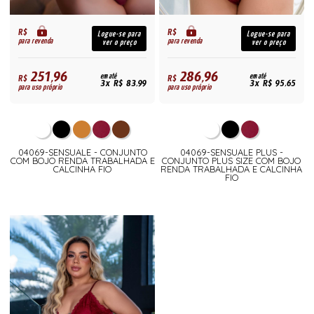
R$
R$
Logue-se para
Logue-se para
para revenda
para revenda
ver o preço
ver o preço
251,96
286,96
R$
em até
R$
em até
3x R$ 83,99
3x R$ 95,65
para uso próprio
para uso próprio
04069-SENSUALE - CONJUNTO
04069-SENSUALE PLUS -
COM BOJO RENDA TRABALHADA E
CONJUNTO PLUS SIZE COM BOJO
CALCINHA FIO
RENDA TRABALHADA E CALCINHA
FIO