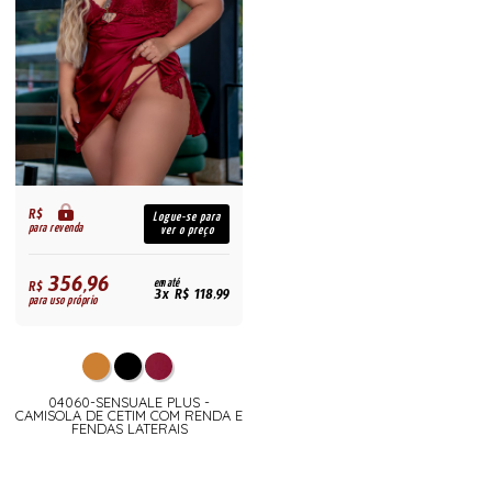
R$
Logue-se para
para revenda
ver o preço
356,96
R$
em até
3x R$ 118,99
para uso próprio
04060-SENSUALE PLUS -
CAMISOLA DE CETIM COM RENDA E
FENDAS LATERAIS