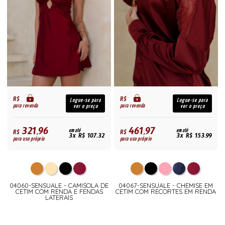
R$
R$
Logue-se para
Logue-se para
para revenda
para revenda
ver o preço
ver o preço
321,96
461,97
R$
em até
R$
em até
3x R$ 107,32
3x R$ 153,99
para uso próprio
para uso próprio
04060-SENSUALE - CAMISOLA DE
04067-SENSUALE - CHEMISE EM
CETIM COM RENDA E FENDAS
CETIM COM RECORTES EM RENDA
LATERAIS