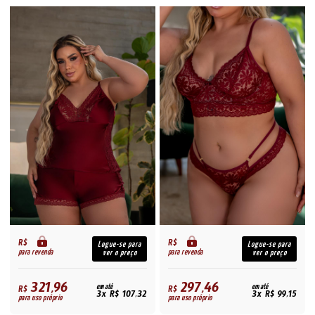
R$
R$
Logue-se para
Logue-se para
para revenda
para revenda
ver o preço
ver o preço
321,96
297,46
R$
em até
R$
em até
3x R$ 107,32
3x R$ 99,15
para uso próprio
para uso próprio