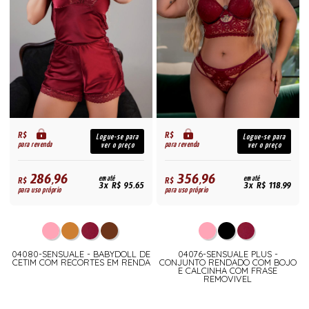
R$
R$
Logue-se para
Logue-se para
para revenda
para revenda
ver o preço
ver o preço
286,96
356,96
R$
em até
R$
em até
3x R$ 95,65
3x R$ 118,99
para uso próprio
para uso próprio
04080-SENSUALE - BABYDOLL DE
04076-SENSUALE PLUS -
CETIM COM RECORTES EM RENDA
CONJUNTO RENDADO COM BOJO
E CALCINHA COM FRASE
REMOVIVEL