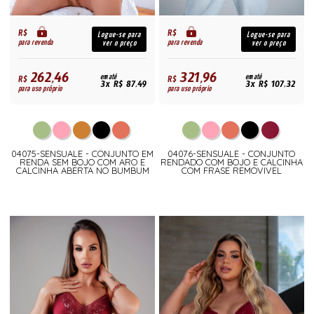
R$
R$
Logue-se para
Logue-se para
para revenda
para revenda
ver o preço
ver o preço
262,46
321,96
R$
em até
R$
em até
3x R$ 87,49
3x R$ 107,32
para uso próprio
para uso próprio
04075-SENSUALE - CONJUNTO EM
04076-SENSUALE - CONJUNTO
RENDA SEM BOJO COM ARO E
RENDADO COM BOJO E CALCINHA
CALCINHA ABERTA NO BUMBUM
COM FRASE REMOVIVEL