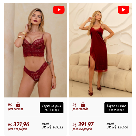
R$
R$
Logue-se para
Logue-se para
para revenda
para revenda
ver o preço
ver o preço
321,96
391,97
R$
em até
R$
em até
3x R$ 107,32
3x R$ 130,66
para uso próprio
para uso próprio