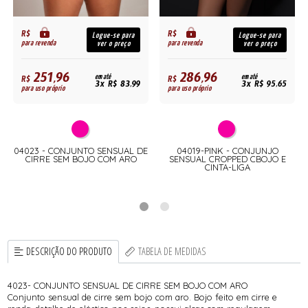
R$
R$
Logue-se para
Logue-se para
para revenda
para revenda
ver o preço
ver o preço
251,96
286,96
R$
em até
R$
em até
3x R$ 83,99
3x R$ 95,65
para uso próprio
para uso próprio
04023 - CONJUNTO SENSUAL DE
04019-PINK - CONJUNJO
CIRRE SEM BOJO COM ARO
SENSUAL CROPPED CBOJO E
CINTA-LIGA
DESCRIÇÃO DO PRODUTO
TABELA DE MEDIDAS
4023- CONJUNTO SENSUAL DE CIRRE SEM BOJO COM ARO
Conjunto sensual de cirre sem bojo com aro. Bojo feito em cirre e