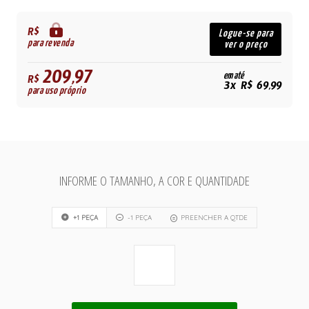
R$
Logue-se para
para revenda
ver o preço
209,97
em até
R$
3x R$ 69,99
para uso próprio
INFORME O TAMANHO, A COR E QUANTIDADE
+1 PEÇA
-1 PEÇA
PREENCHER A QTDE