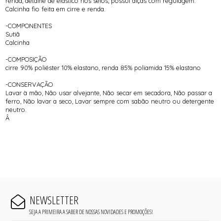
renda, detalhe de elástico nos seios, possui alças com regulagem.
Calcinha fio feita em cirre e renda.
-COMPONENTES
Sutiã
Calcinha
-COMPOSIÇÃO
cirre 90% poliéster 10% elastano, renda 85% poliamida 15% elastano
-CONSERVAÇÃO
Lavar à mão, Não usar alvejante, Não secar em secadora, Não passar a
ferro, Não lavar a seco, Lavar sempre com sabão neutro ou detergente
neutro.
Â
NEWSLETTER
SEJA A PRIMEIRA A SABER DE NOSSAS NOVIDADES E PROMOÇÕES!