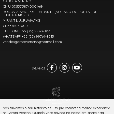
GAROTA VENENO
CNPJ 07.537.387/0001-69
RODOVIA AMG 1530 - MIRANTE (AO LADO DO PORTAL DE
JURUAIA-MG), 0
MIRANTE, JURUAIA/MG
CEP 37805-000
TELEFONE +55 (35) 99764-8515
WHATSAPP +55 (35) 99764-8515
vendasgarotaveneno@hotmail.com
® TODOS DIREITOS RESERVADOS
Nós salvamos o seu histórico de uso pra oferecer a melhor experiência
na Garota Veneno. Quando você navega no nosso site, aceita esta