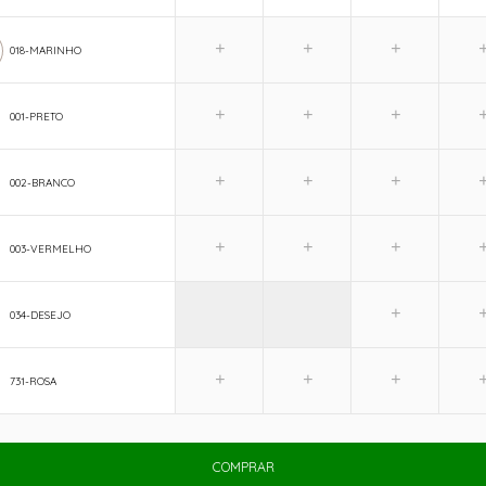
018-MARINHO
001-PRETO
002-BRANCO
003-VERMELHO
034-DESEJO
731-ROSA
COMPRAR