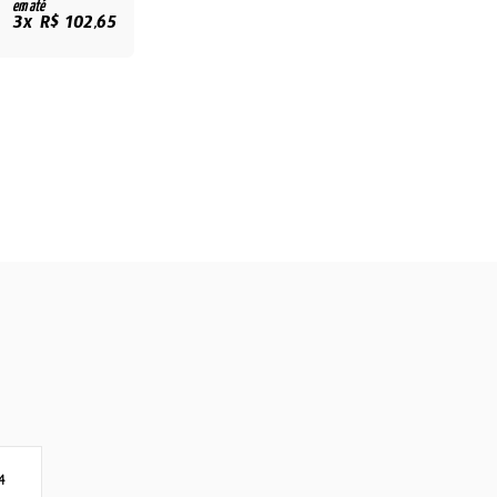
em até
3x R$ 102,65
4