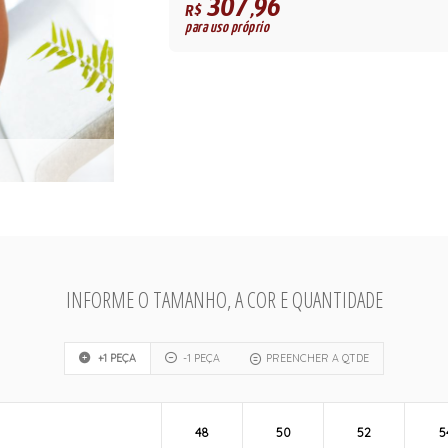
307,96
R$
para uso próprio
INFORME O TAMANHO, A COR E QUANTIDADE
+1 PEÇA
-1 PEÇA
PREENCHER A QTDE
48
50
52
5