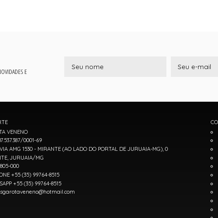
 NOVIDADES E
RTE
CO
TA VENENO
7.537.387/0001-69
IA AMG 1530 - MIRANTE (AO LADO DO PORTAL DE JURUAIA-MG), 0
TE, JURUAIA/MG
7805-000
ONE +55 (35) 99764-8515
APP +55 (35) 99764-8515
sgarotaveneno@hotmail.com