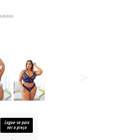
edidas
Logue-se para
ver o preço