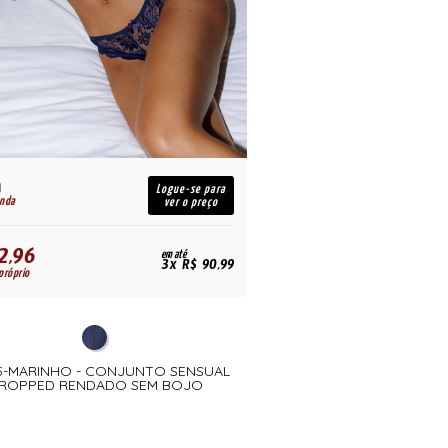
R$
Logue-se para
enda
para revenda
ver o preço
2,96
461,97
em até
R$
3x R$ 90,99
próprio
para uso próprio
5-MARINHO - CONJUNTO SENSUAL
04067-MARINHO - CHEMIS
ROPPED RENDADO SEM BOJO
RECORTES EM 