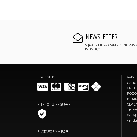
NEWSLETTER
SEJA A PRIMEIRA A SABER DE NOSSAS
PROMOÇÕES!
PAGAMENTO
SUPO
GARO
CNPJ 0
RODOV
MIRAN
SITE 100% SEGURO
CEP 3
TELEF
WHATS
venda
PLATAFORMA B2B