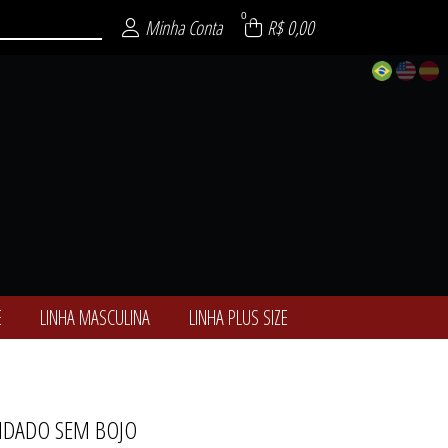
0
Minha Conta
R$ 0,00
E
LINHA MASCULINA
LINHA PLUS SIZE
NDADO SEM BOJO
ALCINHAS
ÓTICAS
-NOITE
ULINA
 SIZE
ENCE
SEXY