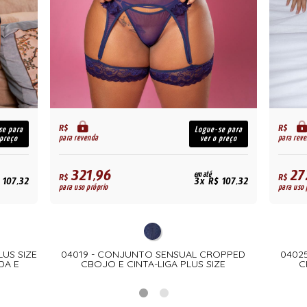
R$
R$
se para
Logue-se para
para revenda
para rev
 preço
ver o preço
321,96
27
em até
R$
R$
 107,32
3x R$ 107,32
para uso próprio
para uso 
LUS SIZE
04019 - CONJUNTO SENSUAL CROPPED
0402
DA E
CBOJO E CINTA-LIGA PLUS SIZE
C