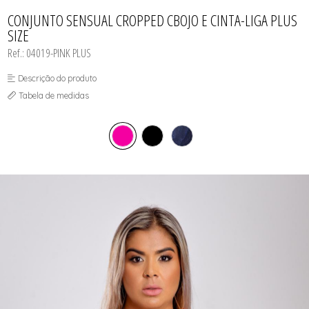
CAMISOLAS E ROBES
TODOS DE LINHA MASCULINA
TODOS DE LINHA PLUS SIZE
FETICHES
NOIVAS
CONJUNTOS
CONJUNTO SENSUAL CROPPED CBOJO E CINTA-LIGA PLUS
MEIAS
POLICIAIS
CORPETES, ESPARTILHOS E
SIZE
CORSELETS
PRETAS
FANTASIAS
VERMELHAS
Ref.: 04019-PINK PLUS
Descrição do produto
Tabela de medidas