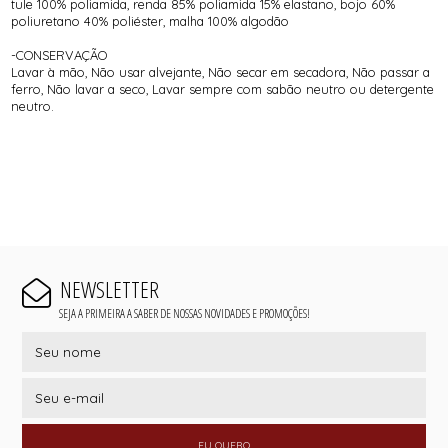
tule 100% poliamida, renda 85% poliamida 15% elastano, bojo 60%
poliuretano 40% poliéster, malha 100% algodão
-CONSERVAÇÃO
Lavar à mão, Não usar alvejante, Não secar em secadora, Não passar a
ferro, Não lavar a seco, Lavar sempre com sabão neutro ou detergente
neutro.
NEWSLETTER
SEJA A PRIMEIRA A SABER DE NOSSAS NOVIDADES E PROMOÇÕES!
EU QUERO