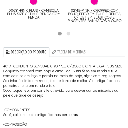
E
00681-PINK PLUS - CAMISOLA
02145-PINK - CROPPED COM
PLUS SIZE CETIM E RENDA COM
BOJO, FEITO EM TULE E RENDA,
FENDA
C/ DET EM ELÁSTICOS E
PINGENTES BANHADOS A OURO
DESCRIÇÃO DO PRODUTO
TABELA DE MEDIDAS
4019- CONJUNTO SENSUAL CROPPED C/BOJO E CINTA-LIGA PLUS SIZE
Conjunto cropped com bojo e cinta liga. Sutiã feito em renda e tule
com detalhe em laço e perola no meio do bojo, alças com regulagens.
Calcinha fio feita em renda, tule e forro de malha. Cinta-liga fixa nas
perneiras feita em renda e tule.
Cada toque teu, um convite atrevido para desvendar os mistérios da
pele que arde de desejo.
-COMPONENTES
Sutiã, calcinha e cinta-liga fixa nas perneiras.
-COMPOSIÇÃO