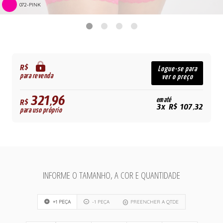
072-PINK
R$
Logue-se para
para revenda
ver o preço
321,96
em até
R$
3x R$ 107,32
para uso próprio
INFORME O TAMANHO, A COR E QUANTIDADE
+1 PEÇA
-1 PEÇA
PREENCHER A QTDE