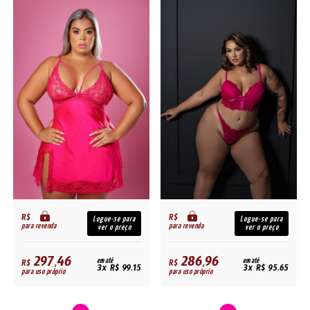
R$
R$
Logue-se para
Logue-se para
para revenda
para revenda
ver o preço
ver o preço
297,46
286,96
R$
em até
R$
em até
3x R$ 99,15
3x R$ 95,65
para uso próprio
para uso próprio