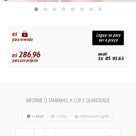
R$
Logue-se para
para revenda
ver o preço
286,96
em até
R$
3x R$ 95,65
para uso próprio
INFORME O TAMANHO, A COR E QUANTIDADE
+1 PEÇA
-1 PEÇA
PREENCHER A QTDE