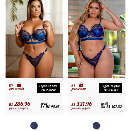
R$
R$
Logue-se para
Logue-se para
para revenda
para revenda
ver o preço
ver o preço
286,96
321,96
R$
em até
R$
em até
3x R$ 95,65
3x R$ 107,32
para uso próprio
para uso próprio