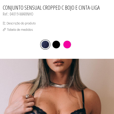
CAMISOLAS E ROBES
TODOS DE LINHA MASCULINA
TODOS DE LINHA PLUS SIZE
FETICHES
NOIVAS
CONJUNTOS
CONJUNTO SENSUAL CROPPED C BOJO E CINTA-LIGA
MEIAS
POLICIAIS
CORPETES, ESPARTILHOS E
CORSELETS
PRETAS
Ref.: 04019-MARINHO
FANTASIAS
VERMELHAS
Descrição do produto
Tabela de medidas