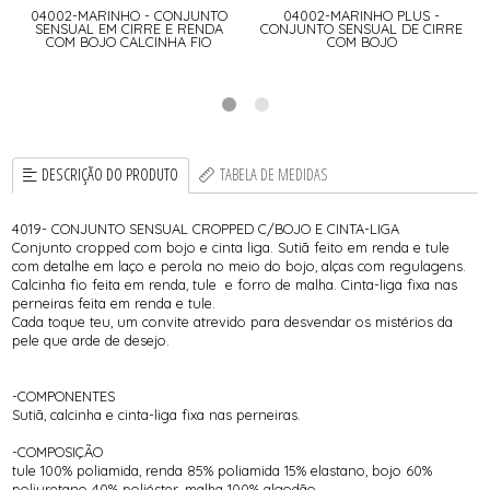
04002-MARINHO - CONJUNTO
04002-MARINHO PLUS -
SENSUAL EM CIRRE E RENDA
CONJUNTO SENSUAL DE CIRRE
COM BOJO CALCINHA FIO
COM BOJO
DESCRIÇÃO DO PRODUTO
TABELA DE MEDIDAS
4019- CONJUNTO SENSUAL CROPPED C/BOJO E CINTA-LIGA
Conjunto cropped com bojo e cinta liga. Sutiã feito em renda e tule
com detalhe em laço e perola no meio do bojo, alças com regulagens.
Calcinha fio feita em renda, tule e forro de malha. Cinta-liga fixa nas
perneiras feita em renda e tule.
Cada toque teu, um convite atrevido para desvendar os mistérios da
pele que arde de desejo.
-COMPONENTES
Sutiã, calcinha e cinta-liga fixa nas perneiras.
-COMPOSIÇÃO
tule 100% poliamida, renda 85% poliamida 15% elastano, bojo 60%
poliuretano 40% poliéster, malha 100% algodão