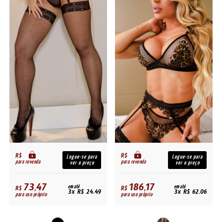
R$
R$
Logue-se para
Logue-se para
para revenda
para revenda
ver o preço
ver o preço
73,47
186,17
R$
em até
R$
em até
3x R$ 24,49
3x R$ 62,06
para uso próprio
para uso próprio