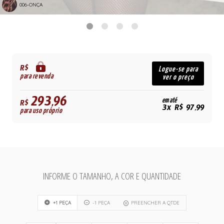
006-ONÇA
R$
Logue-se para
para revenda
ver o preço
293,96
em até
R$
3x R$ 97,99
para uso próprio
INFORME O TAMANHO, A COR E QUANTIDADE
+1 PEÇA
-1 PEÇA
PREENCHER A QTDE