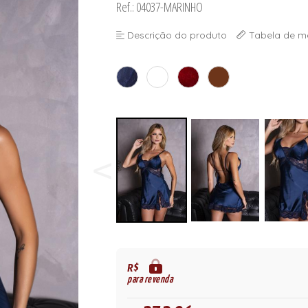
Ref.: 04037-MARINHO
ORSELETS
Descrição do produto
Tabela de m
R$
para revenda