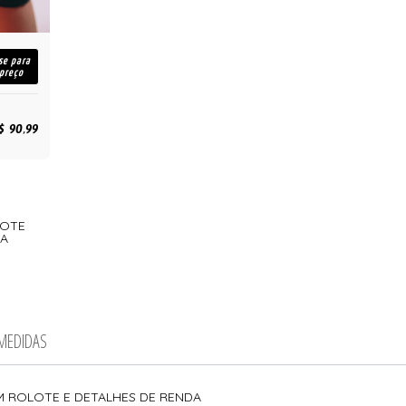
se para
 preço
$ 90,99
COTE
DA
 MEDIDAS
M ROLOTE E DETALHES DE RENDA