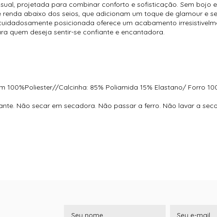
sual, projetada para combinar conforto e sofisticação. Sem bojo
e renda abaixo dos seios, que adicionam um toque de glamour e s
 cuidadosamente posicionada oferece um acabamento irresistivelm
ara quem deseja sentir-se confiante e encantadora.
im 100%Poliester//Calcinha: 85% Poliamida 15% Elastano/ Forro 1
te. Não secar em secadora. Não passar a ferro. Não lavar a sec