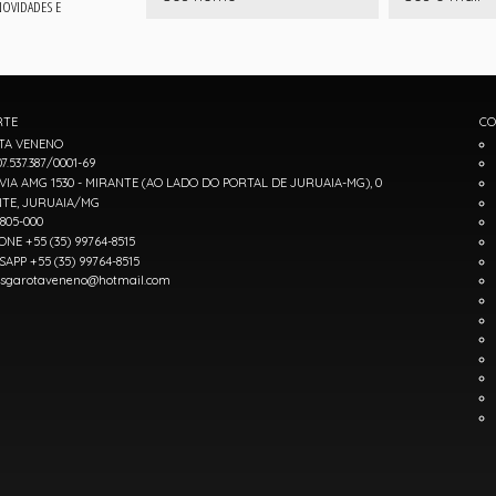
 NOVIDADES E
RTE
CO
TA VENENO
7.537.387/0001-69
IA AMG 1530 - MIRANTE (AO LADO DO PORTAL DE JURUAIA-MG), 0
TE, JURUAIA/MG
7805-000
ONE +55 (35) 99764-8515
APP +55 (35) 99764-8515
sgarotaveneno@hotmail.com