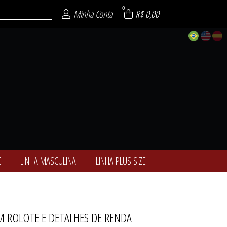
0
Minha Conta
R$ 0,00
E
LINHA MASCULINA
LINHA PLUS SIZE
M ROLOTE E DETALHES DE RENDA
ALCINHAS
ÓTICAS
-NOITE
ULINA
 SIZE
ENCE
SEXY