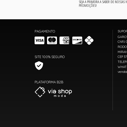
SEJA A PRIMEIRA A SABER DE NOSSAS
PROMOÇÕES!
PAGAMENTO
SUPO
GARO
CNPJ 0
RODOV
MIRAN
SITE 100% SEGURO
CEP 3
TELEF
WHATS
venda
PLATAFORMA B2B