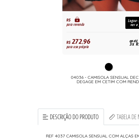
R$
Logue-
para revenda
ver o
272,96
em até
R$
3x R
para uso próprio
04036 - CAMISOLA SENSUAL DE
DEGAGE EM CETIM COM REN
DESCRIÇÃO DO PRODUTO
TABELA DE
REF 4037 CAMISOLA SENSUAL COM ALÇAS E