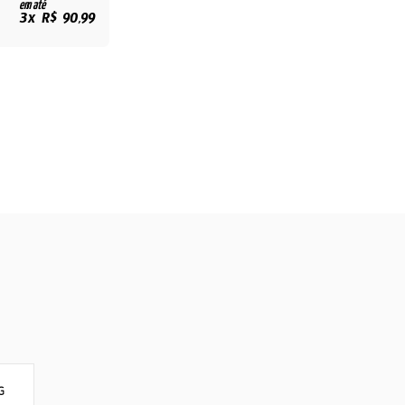
em até
3x R$ 90,99
G