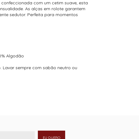
 e confeccionada com um cetim suave, esta
ensualidade. As alças em rolote garantem
ente sedutor. Perfeita para momentos
00% Algodão
o. Lavar sempre com sabão neutro ou
EU QUERO