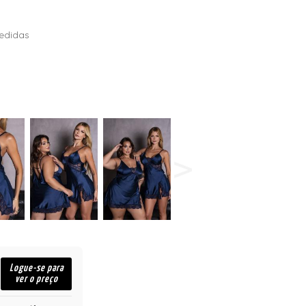
edidas
Logue-se para
ver o preço