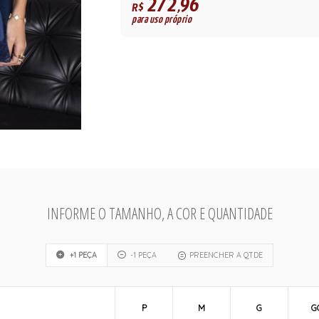
272,96
R$
para uso próprio
INFORME O TAMANHO, A COR E QUANTIDADE
+1 PEÇA
-1 PEÇA
PREENCHER A QTDE
P
M
G
G