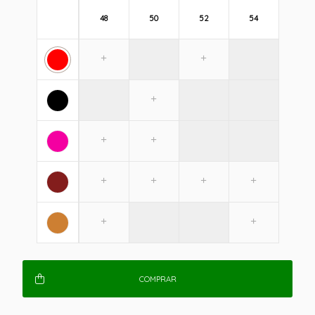
48
50
52
54
COMPRAR