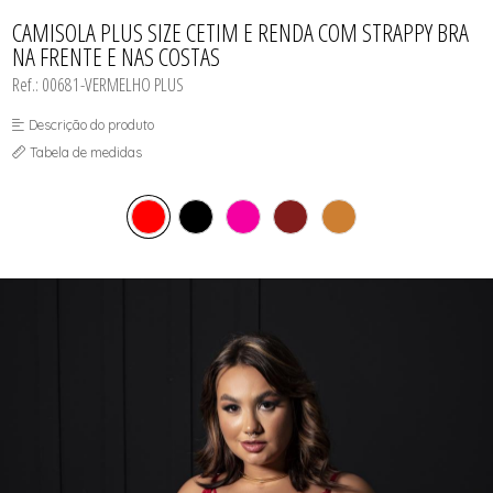
CAMISOLAS E ROBES
TODOS DE LINHA MASCULINA
TODOS DE LINHA PLUS SIZE
FETICHES
NOIVAS
CONJUNTOS
CAMISOLA PLUS SIZE CETIM E RENDA COM STRAPPY BRA
MEIAS
POLICIAIS
CORPETES, ESPARTILHOS E
NA FRENTE E NAS COSTAS
CORSELETS
PRETAS
FANTASIAS
VERMELHAS
Ref.: 00681-VERMELHO PLUS
Descrição do produto
Tabela de medidas