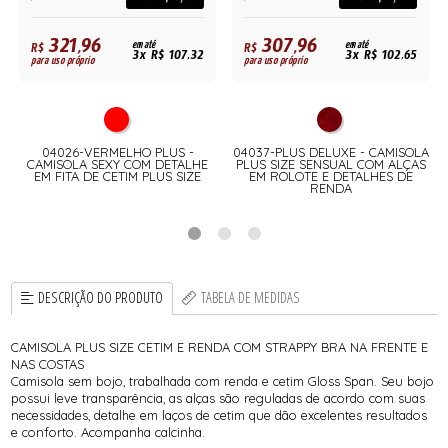
321,96
307,96
R$
em até
R$
em até
3x R$ 107,32
3x R$ 102,65
para uso próprio
para uso próprio
04026-VERMELHO PLUS -
04037-PLUS DELUXE - CAMISOLA
CAMISOLA SEXY COM DETALHE
PLUS SIZE SENSUAL COM ALÇAS
L
EM FITA DE CETIM PLUS SIZE
EM ROLOTE E DETALHES DE
RENDA
DESCRIÇÃO DO PRODUTO
TABELA DE MEDIDAS
CAMISOLA PLUS SIZE CETIM E RENDA COM STRAPPY BRA NA FRENTE E
NAS COSTAS
Camisola sem bojo, trabalhada com renda e cetim Gloss Span. Seu bojo
possui leve transparência, as alças são reguladas de acordo com suas
necessidades, detalhe em laços de cetim que dão excelentes resultados
e conforto. Acompanha calcinha.