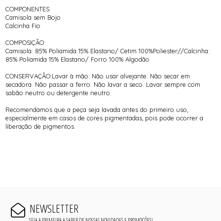
COMPONENTES:
Camisola sem Bojo
Calcinha Fio
COMPOSIÇÃO:
Camisola: 85% Poliamida 15% Elastano/ Cetim 100%Poliester//Calcinha:
85% Poliamida 15% Elastano/ Forro 100% Algodão
CONSERVAÇÃO:Lavar à mão. Não usar alvejante. Não secar em
secadora. Não passar a ferro. Não lavar a seco. Lavar sempre com
sabão neutro ou detergente neutro.
Recomendamos que a peça seja lavada antes do primeiro uso,
especialmente em casos de cores pigmentadas, pois pode ocorrer a
liberação de pigmentos.
NEWSLETTER
SEJA A PRIMEIRA A SABER DE NOSSAS NOVIDADES E PROMOÇÕES!