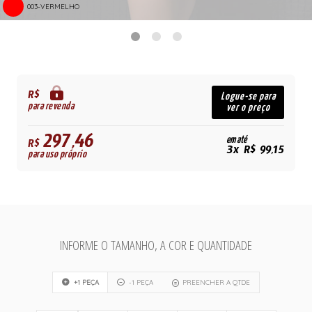
003-VERMELHO
R$
Logue-se para
para revenda
ver o preço
297,46
em até
R$
3x R$ 99,15
para uso próprio
INFORME O TAMANHO, A COR E QUANTIDADE
+1 PEÇA
-1 PEÇA
PREENCHER A QTDE