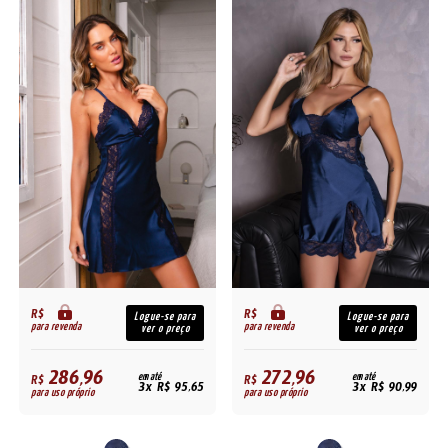
R$
R$
Logue-se para
Logue-se para
para revenda
para revenda
ver o preço
ver o preço
286,96
272,96
R$
em até
R$
em até
3x R$ 95,65
3x R$ 90,99
para uso próprio
para uso próprio