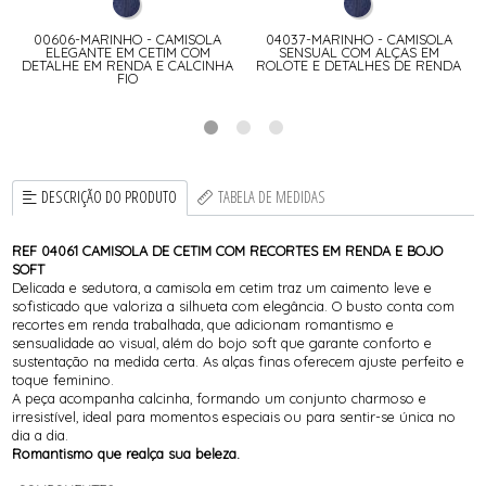
00606-MARINHO - CAMISOLA
04037-MARINHO - CAMISOLA
O
ELEGANTE EM CETIM COM
SENSUAL COM ALÇAS EM
DETALHE EM RENDA E CALCINHA
ROLOTE E DETALHES DE RENDA
FIO
DESCRIÇÃO DO PRODUTO
TABELA DE MEDIDAS
REF 04061 CAMISOLA DE CETIM COM RECORTES EM RENDA E BOJO
SOFT
Delicada e sedutora, a camisola em cetim traz um caimento leve e
sofisticado que valoriza a silhueta com elegância. O busto conta com
recortes em renda trabalhada, que adicionam romantismo e
sensualidade ao visual, além do bojo soft que garante conforto e
sustentação na medida certa. As alças finas oferecem ajuste perfeito e
toque feminino.
A peça acompanha calcinha, formando um conjunto charmoso e
irresistível, ideal para momentos especiais ou para sentir-se única no
dia a dia.
Romantismo que realça sua beleza.