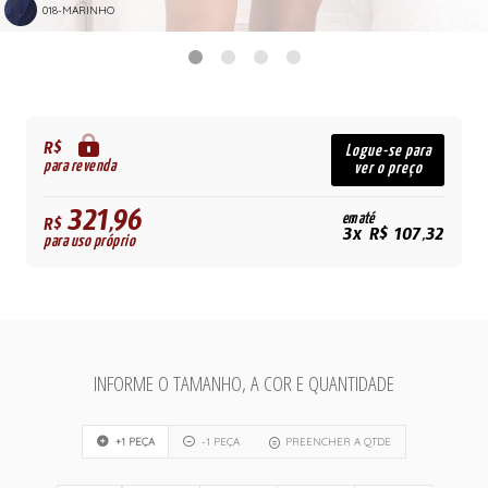
018-MARINHO
R$
Logue-se para
para revenda
ver o preço
321,96
em até
R$
3x R$ 107,32
para uso próprio
INFORME O TAMANHO, A COR E QUANTIDADE
+1 PEÇA
-1 PEÇA
PREENCHER A QTDE