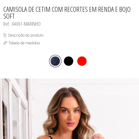
CAMISOLAS E ROBES
TODOS DE LINHA MASCULINA
TODOS DE LINHA PLUS SIZE
FETICHES
NOIVAS
CONJUNTOS
CAMISOLA DE CETIM COM RECORTES EM RENDA E BOJO
MEIAS
POLICIAIS
CORPETES, ESPARTILHOS E
SOFT
CORSELETS
PRETAS
FANTASIAS
VERMELHAS
Ref.: 04061-MARINHO
Descrição do produto
Tabela de medidas