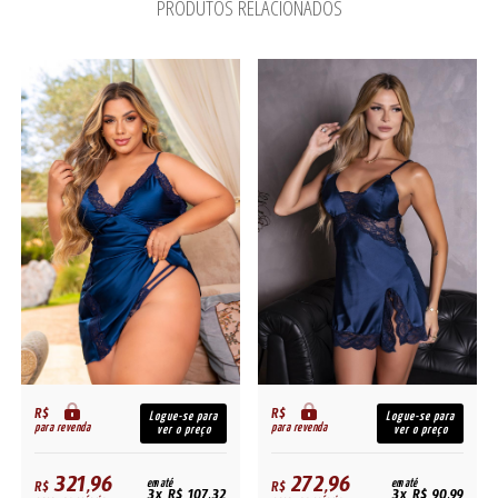
PRODUTOS RELACIONADOS
R$
R$
Logue-se para
Logue-se para
para revenda
para revenda
ver o preço
ver o preço
321,96
272,96
R$
em até
R$
em até
3x R$ 107,32
3x R$ 90,99