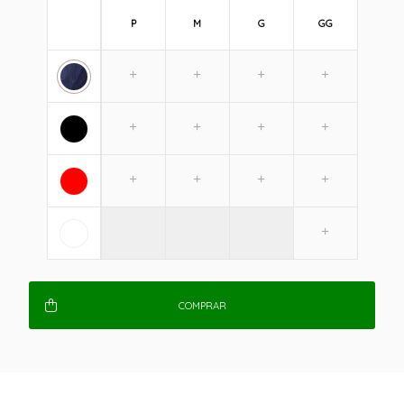
P
M
G
GG
COMPRAR