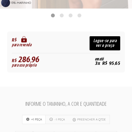
018-MARINHO
R$
Logue-se para
para revenda
ver o preço
286,96
em até
R$
3x R$ 95,65
para uso próprio
INFORME O TAMANHO, A COR E QUANTIDADE
+1 PEÇA
-1 PEÇA
PREENCHER A QTDE