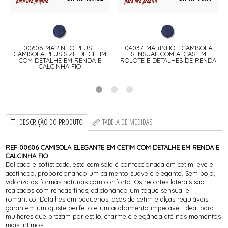
para uso próprio
para uso próprio
00606-MARINHO PLUS -
04037-MARINHO - CAMISOLA
O
CAMISOLA PLUS SIZE DE CETIM
SENSUAL COM ALÇAS EM
COM DETALHE EM RENDA E
ROLOTE E DETALHES DE RENDA
CALCINHA FIO
DESCRIÇÃO DO PRODUTO
TABELA DE MEDIDAS
REF 00606 CAMISOLA ELEGANTE EM CETIM COM DETALHE EM RENDA E
CALCINHA FIO
Delicada e sofisticada, esta camisola é confeccionada em cetim leve e
acetinado, proporcionando um caimento suave e elegante. Sem bojo,
valoriza as formas naturais com conforto. Os recortes laterais são
realçados com rendas finas, adicionando um toque sensual e
romântico. Detalhes em pequenos laços de cetim e alças reguláveis
garantem um ajuste perfeito e um acabamento impecável. Ideal para
mulheres que prezam por estilo, charme e elegância até nos momentos
mais íntimos.