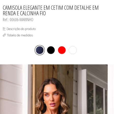
CAMISOLAS E ROBES
TODOS DE LINHA MASCULINA
TODOS DE LINHA PLUS SIZE
FETICHES
NOIVAS
CONJUNTOS
CAMISOLA ELEGANTE EM CETIM COM DETALHE EM
MEIAS
POLICIAIS
CORPETES, ESPARTILHOS E
RENDA E CALCINHA FIO
CORSELETS
PRETAS
FANTASIAS
VERMELHAS
Ref.: 00606-MARINHO
Descrição do produto
Tabela de medidas