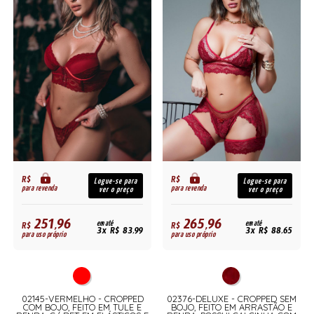
R$
R$
Logue-se para
Logue-se para
para revenda
para revenda
ver o preço
ver o preço
251,96
265,96
R$
em até
R$
em até
3x R$ 83,99
3x R$ 88,65
para uso próprio
para uso próprio
02145-VERMELHO - CROPPED
02376-DELUXE - CROPPED SEM
COM BOJO, FEITO EM TULE E
BOJO, FEITO EM ARRASTÃO E