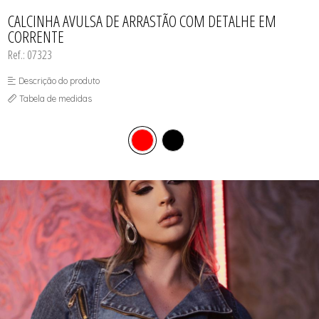
CAMISOLAS E ROBES
TODOS DE LINHA MASCULINA
TODOS DE LINHA PLUS SIZE
FETICHES
NOIVAS
CONJUNTOS
CALCINHA AVULSA DE ARRASTÃO COM DETALHE EM
MEIAS
POLICIAIS
CORPETES, ESPARTILHOS E
CORRENTE
CORSELETS
PRETAS
FANTASIAS
VERMELHAS
Ref.: 07323
Descrição do produto
Tabela de medidas