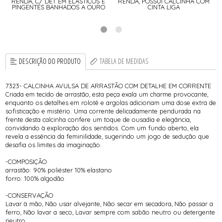
RENDA, C/ DET EM ELÁSTICOS E
RENDA, POSSUI CALCINHA COM
PINGENTES BANHADOS A OURO
CINTA LIGA
DESCRIÇÃO DO PRODUTO
TABELA DE MEDIDAS
7323- CALCINHA AVULSA DE ARRASTÃO COM DETALHE EM CORRENTE
Criada em tecido de arrastão, esta peça exala um charme provocante,
enquanto os detalhes em rolotê e argolas adicionam uma dose extra de
sofisticação e mistério. Uma corrente delicadamente pendurada na
frente desta calcinha confere um toque de ousadia e elegância,
convidando à exploração dos sentidos. Com um fundo aberto, ela
revela a essência da feminilidade, sugerindo um jogo de sedução que
desafia os limites da imaginação.
-COMPOSIÇÃO
arrastão: 90% poliéster 10% elastano
forro: 100% algodão
-CONSERVAÇÃO
Lavar à mão, Não usar alvejante, Não secar em secadora, Não passar a
ferro, Não lavar a seco, Lavar sempre com sabão neutro ou detergente
neutro.