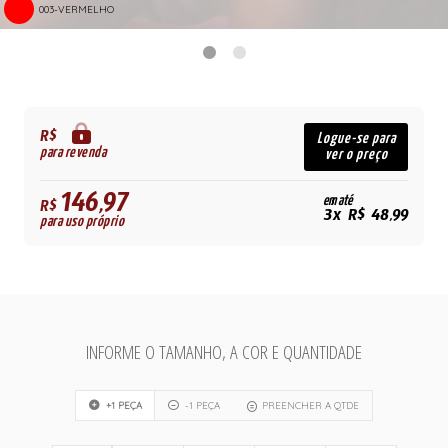
003-VERMELHO
R$
Logue-se para
para revenda
ver o preço
146,97
em até
R$
3x R$ 48,99
para uso próprio
INFORME O TAMANHO, A COR E QUANTIDADE
+1 PEÇA
-1 PEÇA
PREENCHER A QTDE