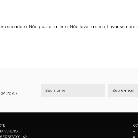
 em secadora, Não passar a ferro, Não lavar a seco, Lavar sempre
 NOVIDADES E
RTE
CO
TA VENENO
7.537.387/0001-69