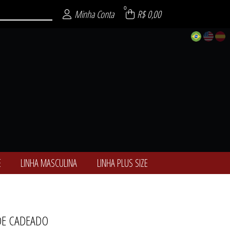
0
Minha Conta
R$ 0,00
E
LINHA MASCULINA
LINHA PLUS SIZE
DE CADEADO
ALCINHAS
ÓTICAS
-NOITE
ULINA
 SIZE
ENCE
SEXY