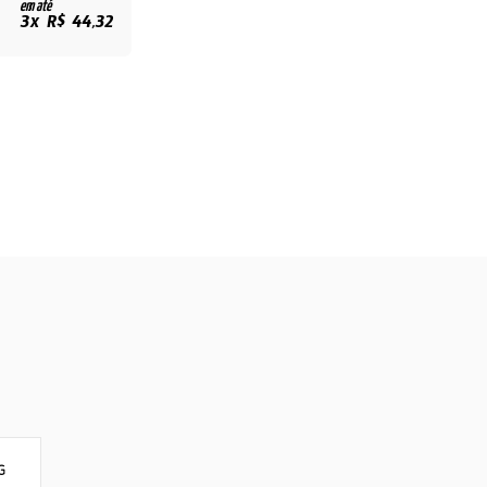
em até
3x R$ 44,32
G