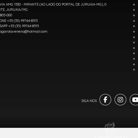
IA AMG 1530 - MIRANTE (AO LADO DO PORTAL DE JURUAIA-MG), 0
TE, JURUAIA/MG
7805-000
ONE +55 (35) 99764-8515
APP +55 (35) 99764-8515
sgarotaveneno@hotmail.com