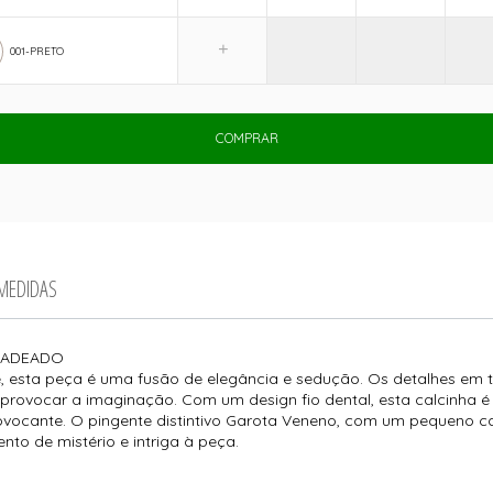
001-PRETO
COMPRAR
 MEDIDAS
 CADEADO
, esta peça é uma fusão de elegância e sedução. Os detalhes em 
a provocar a imaginação. Com um design fio dental, esta calcinha é
ovocante. O pingente distintivo Garota Veneno, com um pequeno c
to de mistério e intriga à peça.