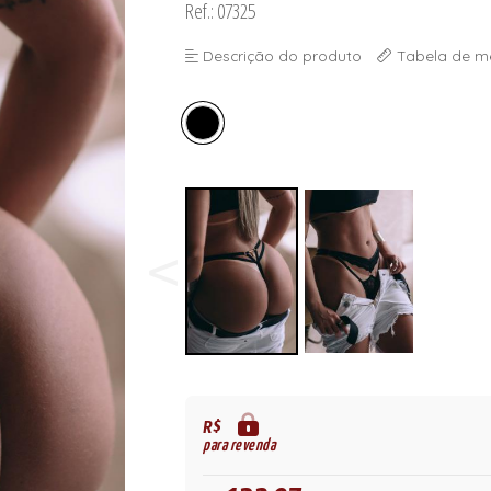
Ref.: 07325
ORSELETS
Descrição do produto
Tabela de m
R$
para revenda