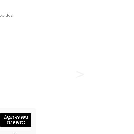
edidas
Logue-se para
ver o preço