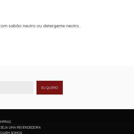
 com sabão neutro ou detergente neutro.
EU QUERO
MPRAS
SEJA UMA REVENDEDORA
QUEM SOMOS