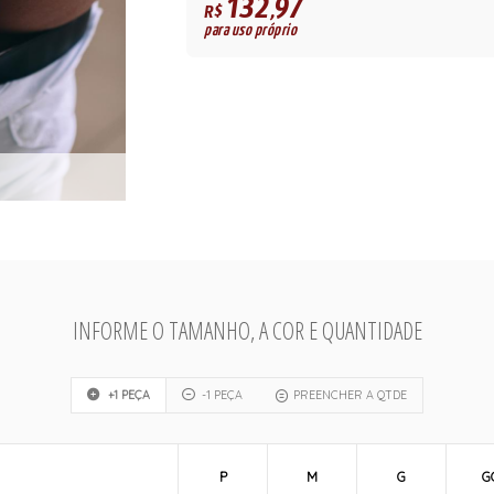
132,97
R$
para uso próprio
INFORME O TAMANHO, A COR E QUANTIDADE
+1 PEÇA
-1 PEÇA
PREENCHER A QTDE
P
M
G
G