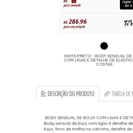
R$
Logue-
para revenda
ver o
286,96
em até
R$
3x R
para uso próprio
04013-PRETO - BODY SENSUAL D
COM LIGAS E DETALHE DE ELÁSTI
COSTAS
DESCRIÇÃO DO PRODUTO
TABELA DE
BODY SENSUAL DE BOJO COM LIGAS E DETA
Body sensual de bojo com ligas e detalhe de 
bojo, forro de malha na calcinha, detalhe de 