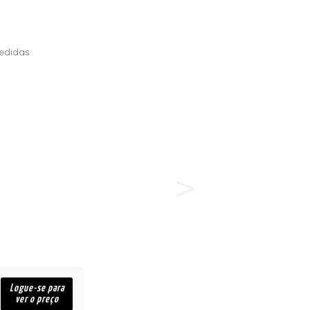
edidas
Logue-se para
ver o preço