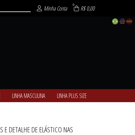
0
Minha Conta
R$ 0,00
E
LINHA MASCULINA
LINHA PLUS SIZE
S E DETALHE DE ELÁSTICO NAS
ALCINHAS
ÓTICAS
-NOITE
ULINA
 SIZE
ENCE
SEXY