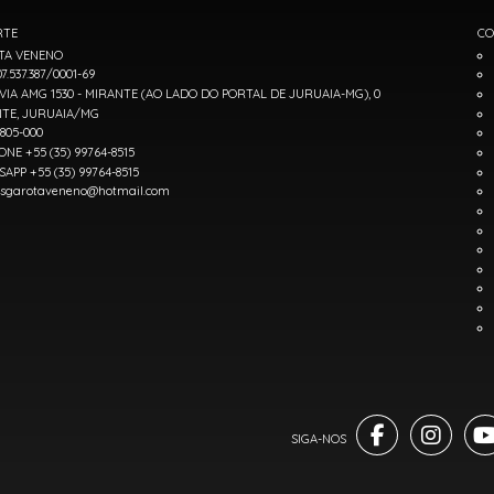
RTE
CO
TA VENENO
7.537.387/0001-69
IA AMG 1530 - MIRANTE (AO LADO DO PORTAL DE JURUAIA-MG), 0
TE, JURUAIA/MG
7805-000
ONE +55 (35) 99764-8515
APP +55 (35) 99764-8515
sgarotaveneno@hotmail.com