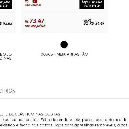
R$
se para
Logue-se para
para revenda
 preço
ver o preço
73,47
em até
R$
$ 95,65
3x R$ 24,49
para uso próprio
E BOJO
00303 - MEIA ARRASTÃO
CO NAS
 MEDIDAS
LHE DE ELÁSTICO NAS COSTAS
elástico nas costas. Feito de renda e tule, possui dois detalhes d
elástico e fecho nas costas, ligas com apresilhas removíveis, alças 