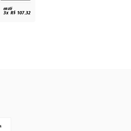
em até
3x R$ 107,32
4