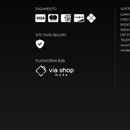
PAGAMENTO
SUPO
GARO
CNPJ 0
RODOV
MIRAN
SITE 100% SEGURO
CEP 3
TELEF
WHATS
venda
PLATAFORMA B2B