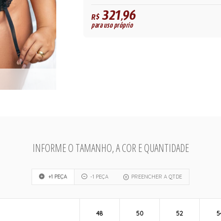
321,96
R$
para uso próprio
INFORME O TAMANHO, A COR E QUANTIDADE
+1 PEÇA
-1 PEÇA
PREENCHER A QTDE
48
50
52
5