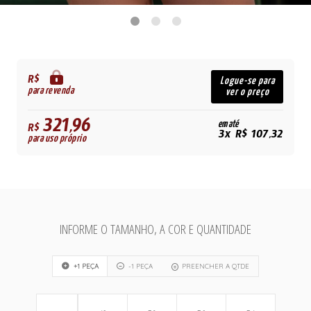
R$
Logue-se para
para revenda
ver o preço
321,96
em até
R$
3x R$ 107,32
para uso próprio
INFORME O TAMANHO, A COR E QUANTIDADE
+1 PEÇA
-1 PEÇA
PREENCHER A QTDE