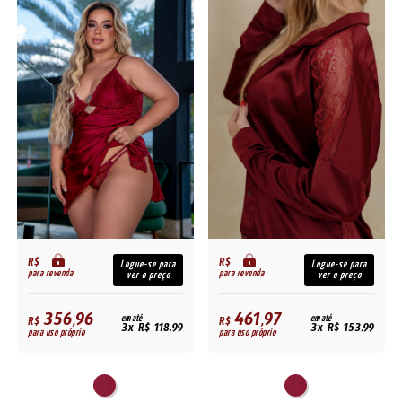
R$
R$
Logue-se para
Logue-se para
para revenda
para revenda
ver o preço
ver o preço
356,96
461,97
R$
em até
R$
em até
3x R$ 118,99
3x R$ 153,99
para uso próprio
para uso próprio