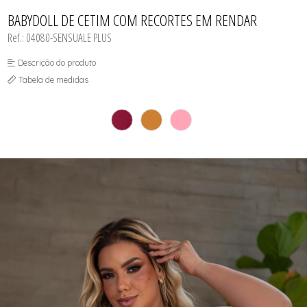
CAMISOLAS E ROBES
TODOS DE LINHA MASCULINA
TODOS DE LINHA PLUS SIZE
FETICHES
NOIVAS
CONJUNTOS
BABYDOLL DE CETIM COM RECORTES EM RENDAR
MEIAS
POLICIAIS
CORPETES, ESPARTILHOS E
CORSELETS
PRETAS
Ref.: 04080-SENSUALE PLUS
FANTASIAS
VERMELHAS
Descrição do produto
Tabela de medidas