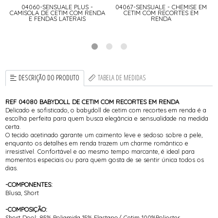
04060-SENSUALE PLUS -
04067-SENSUALE - CHEMISE EM
CAMISOLA DE CETIM COM RENDA
CETIM COM RECORTES EM
E FENDAS LATERAIS
RENDA
DESCRIÇÃO DO PRODUTO
TABELA DE MEDIDAS
REF 04080 BABYDOLL DE CETIM COM RECORTES EM RENDA
Delicado e sofisticado, o babydoll de cetim com recortes em renda é a
escolha perfeita para quem busca elegância e sensualidade na medida
certa.
O tecido acetinado garante um caimento leve e sedoso sobre a pele,
enquanto os detalhes em renda trazem um charme romântico e
irresistível. Confortável e ao mesmo tempo marcante, é ideal para
momentos especiais ou para quem gosta de se sentir única todos os
dias.
-COMPONENTES:
Blusa, Short
-COMPOSIÇÃO:
Short Dool: 85% Poliamida 15% Elastano/ Cetim 100%Poliester