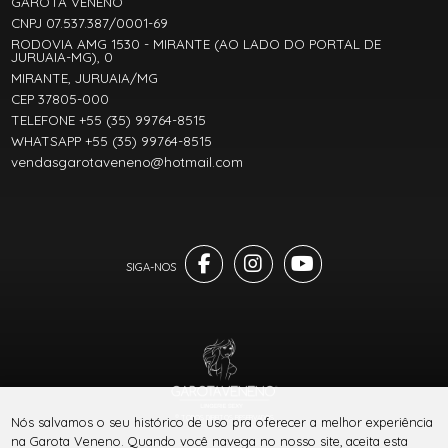
GAROTA VENENO
CNPJ 07.537.387/0001-69
RODOVIA AMG 1530 - MIRANTE (AO LADO DO PORTAL DE
JURUAIA-MG), 0
MIRANTE, JURUAIA/MG
CEP 37805-000
TELEFONE +55 (35) 99764-8515
WHATSAPP +55 (35) 99764-8515
vendasgarotaveneno@hotmail.com
® TODOS DIREITOS RESERVADOS
Nós salvamos o seu histórico de uso pra oferecer a melhor experiência
na Garota Veneno. Quando você navega no nosso site, aceita esta