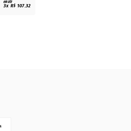
em até
3x R$ 107,32
4