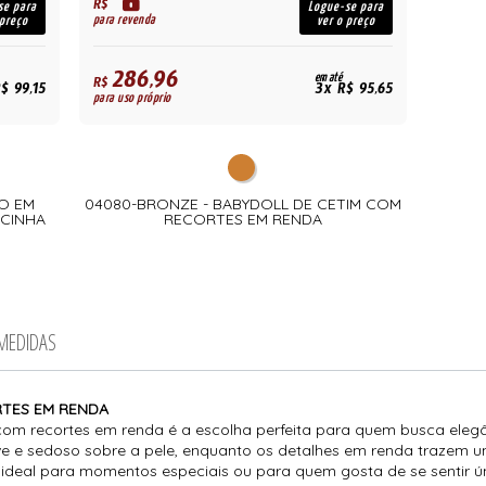
R$
se para
Logue-se para
para revenda
 preço
ver o preço
286,96
em até
R$
$ 99,15
3x R$ 95,65
para uso próprio
O EM
04080-BRONZE - BABYDOLL DE CETIM COM
LCINHA
RECORTES EM RENDA
 MEDIDAS
RTES EM RENDA
 com recortes em renda é a escolha perfeita para quem busca eleg
 e sedoso sobre a pele, enquanto os detalhes em renda trazem um 
deal para momentos especiais ou para quem gosta de se sentir ún