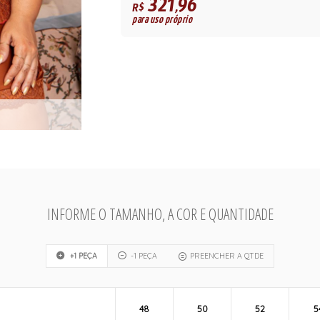
321,96
R$
para uso próprio
INFORME O TAMANHO, A COR E QUANTIDADE
+1 PEÇA
-1 PEÇA
PREENCHER A QTDE
48
50
52
5