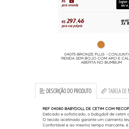
R$
Logue-
para revenda
ver o
297,46
em até
R$
3x R
para uso próprio
04075-BRONZE PLUS - CONJUNT
RENDA SEM BOJO COM ARO E CA
ABERTA NO BUMBUM
DESCRIÇÃO DO PRODUTO
TABELA DE
REF 04080 BABYDOLL DE CETIM COM RECO
Delicado e sofisticado, o babydoll de cetim
O tecido acetinado garante um caimento leve
Confortável e ao mesmo tempo marcante, é i