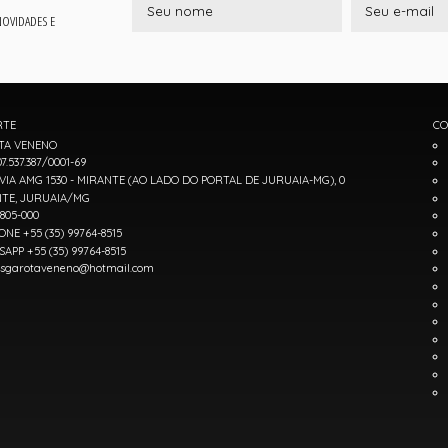
 NOVIDADES E
RTE
CO
TA VENENO
7.537.387/0001-69
IA AMG 1530 - MIRANTE (AO LADO DO PORTAL DE JURUAIA-MG), 0
TE, JURUAIA/MG
7805-000
ONE +55 (35) 99764-8515
APP +55 (35) 99764-8515
sgarotaveneno@hotmail.com