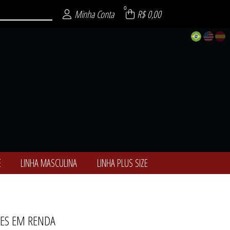
0
Minha Conta
R$ 0,00
E
LINHA MASCULINA
LINHA PLUS SIZE
ES EM RENDA
ALCINHAS
ÓTICAS
-NOITE
ULINA
 SIZE
ENCE
SEXY