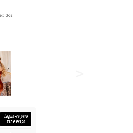
edidas
Logue-se para
ver o preço