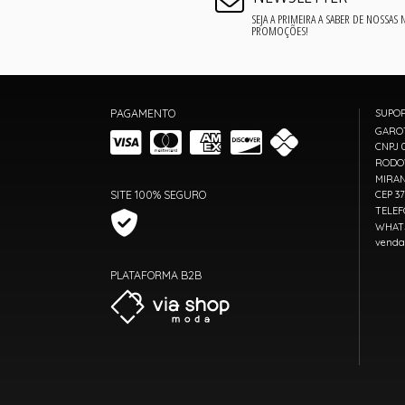
SEJA A PRIMEIRA A SABER DE NOSSAS
PROMOÇÕES!
PAGAMENTO
SUPO
GARO
CNPJ 0
RODOV
MIRAN
SITE 100% SEGURO
CEP 3
TELEF
WHATS
venda
PLATAFORMA B2B