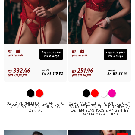
R$
R$
Logue-se para
Logue-se para
para revenda
para revenda
ver o preço
ver o preço
332,46
251,96
R$
em até
R$
em até
3x R$ 110,82
3x R$ 83,99
para uso próprio
para uso próprio
02102-VERMELHO - ESPARTILHO
02145-VERMELHO - CROPPED COM
COM BOJO E CALCINHA FIO
BOJO, FEITO EM TULE E RENDA, C/
DENTAL
DET EM ELÁSTICOS E PINGENTES
BANHADOS A OURO