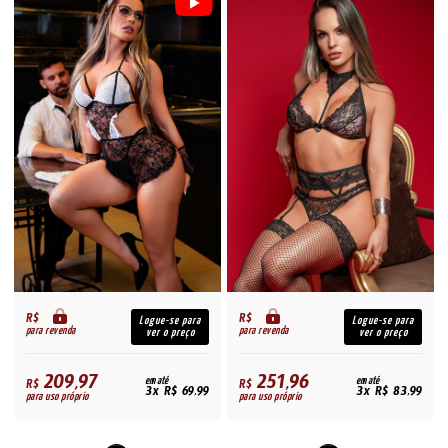
R$
R$
Logue-se para
Logue-se para
para revenda
para revenda
ver o preço
ver o preço
209,97
251,96
R$
em até
R$
em até
3x R$ 69,99
3x R$ 83,99
para uso próprio
para uso próprio