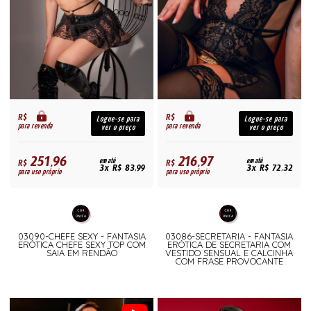
R$
R$
Logue-se para
Logue-se para
para revenda
para revenda
ver o preço
ver o preço
251,96
216,97
R$
em até
R$
em até
3x R$ 83,99
3x R$ 72,32
para uso próprio
para uso próprio
03090-CHEFE SEXY - FANTASIA
03086-SECRETARIA - FANTASIA
ERÓTICA CHEFE SEXY TOP COM
ERÓTICA DE SECRETARIA COM
SAIA EM RENDÃO
VESTIDO SENSUAL E CALCINHA
COM FRASE PROVOCANTE