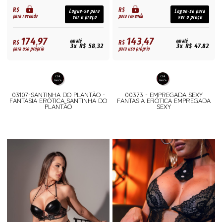
R$
R$
Logue-se para
Logue-se para
para revenda
para revenda
ver o preço
ver o preço
174,97
143,47
R$
em até
R$
em até
3x R$ 58,32
3x R$ 47,82
para uso próprio
para uso próprio
03107-SANTINHA DO PLANTÃO -
00373 - EMPREGADA SEXY
FANTASIA ERÓTICA SANTINHA DO
FANTASIA ERÓTICA EMPREGADA
PLANTÃO
SEXY