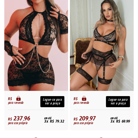
R$
R$
Logue-se para
Logue-se para
para revenda
para revenda
ver o preço
ver o preço
237,96
209,97
R$
em até
R$
em até
3x R$ 79,32
3x R$ 69,99
para uso próprio
para uso próprio