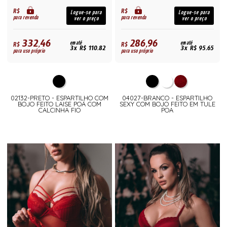
R$
R$
Logue-se para
Logue-se para
para revenda
para revenda
ver o preço
ver o preço
332,46
286,96
R$
em até
R$
em até
3x R$ 110,82
3x R$ 95,65
para uso próprio
para uso próprio
02132-PRETO - ESPARTILHO COM
04027-BRANCO - ESPARTILHO
BOJO FEITO LAISE POÁ COM
SEXY COM BOJO FEITO EM TULE
CALCINHA FIO
POA