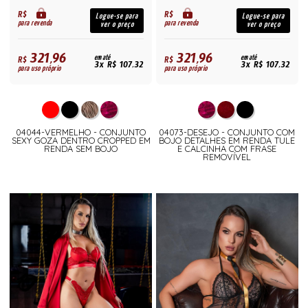
R$
R$
Logue-se para
Logue-se para
para revenda
para revenda
ver o preço
ver o preço
321,96
321,96
R$
em até
R$
em até
3x R$ 107,32
3x R$ 107,32
para uso próprio
para uso próprio
04044-VERMELHO - CONJUNTO
04073-DESEJO - CONJUNTO COM
SEXY GOZA DENTRO CROPPED EM
BOJO DETALHES EM RENDA TULE
RENDA SEM BOJO
E CALCINHA COM FRASE
REMOVÍVEL