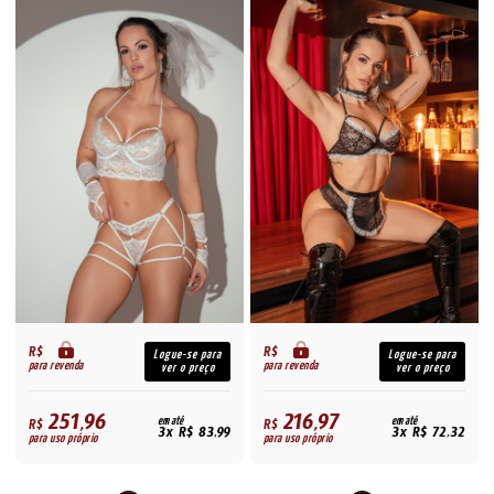
R$
R$
Logue-se para
Logue-se para
para revenda
para revenda
ver o preço
ver o preço
251,96
216,97
R$
em até
R$
em até
3x R$ 83,99
3x R$ 72,32
para uso próprio
para uso próprio