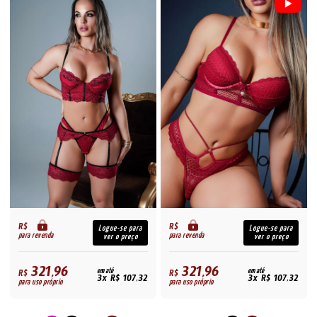
R$
R$
Logue-se para
Logue-se para
para revenda
para revenda
ver o preço
ver o preço
321,96
321,96
R$
em até
R$
em até
3x R$ 107,32
3x R$ 107,32
para uso próprio
para uso próprio