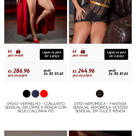
R$
R$
Logue-se para
Logue-se para
para revenda
para revenda
ver o preço
ver o preço
286,96
244,96
R$
em até
R$
em até
3x R$ 95,65
3x R$ 81,65
para uso próprio
para uso próprio
04002-VERMELHO - CONJUNTO
03101-AEROMOÇA - FANTASIA
SENSUAL EM CIRRE E RENDA COM
SENSUAL AEROMOÇA VESTIDO
BOJO CALCINHA FIO
SENSUAL EM TULE E RENDA