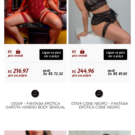
R$
R$
Logue-se para
Logue-se para
para revenda
para revenda
ver o preço
ver o preço
216,97
244,96
R$
em até
R$
em até
3x R$ 72,32
3x R$ 81,65
para uso próprio
para uso próprio
03069 - FANTASIA ERÓTICA
03104-CISNE NEGRO - FANTASIA
GAROTA VENENO BODY SENSUAL
ERÓTICA CISNE NEGRO