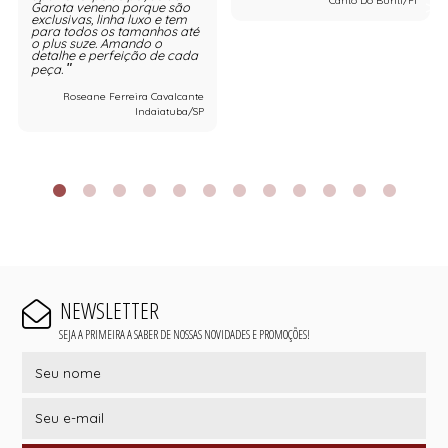
Canto Do Buriti/PI
Garota veneno porque são
exclusivas, linha luxo e tem
para todos os tamanhos até
o plus suze. Amando o
detalhe e perfeição de cada
peça.
Roseane Ferreira Cavalcante
Indaiatuba/SP
NEWSLETTER
SEJA A PRIMEIRA A SABER DE NOSSAS NOVIDADES E PROMOÇÕES!